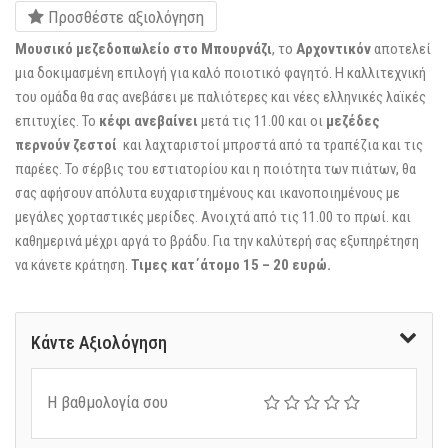
Προσθέστε αξιολόγηση
Μουσικό μεζεδοπωλείο στο Μπουρνάζι
, το
Αρχοντικόν
αποτελεί
μια δοκιμασμένη επιλογή για καλό ποιοτικό φαγητό. Η καλλιτεχνική
του ομάδα θα σας ανεβάσει με παλιότερες και νέες ελληνικές λαϊκές
επιτυχίες. Το
κέφι ανεβαίνει
μετά τις 11.00 και οι
μεζέδες
περνούν ζεστοί
και λαχταριστοί μπροστά από τα τραπέζια και τις
παρέες. Το σέρβις του εστιατορίου και η ποιότητα των πιάτων, θα
σας αφήσουν απόλυτα ευχαριστημένους και ικανοποιημένους με
μεγάλες χορταστικές μερίδες. Ανοιχτά από τις 11.00 το πρωί. και
καθημερινά μέχρι αργά το βράδυ. Για την καλύτερή σας εξυπηρέτηση
να κάνετε κράτηση.
Τιμες κατ΄άτομο 15 – 20 ευρώ.
Κάντε Αξιολόγηση
Η βαθμολογία σου