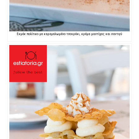
Εκμέκ πολίτικο με καραμελωμένο τσουρέκι, κρέμα μαστίχας και σαντιγύ