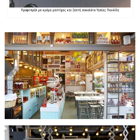
Προφιτερόλ με κρέμα μαστίχας και ζεστή σοκολάτα Υγείας Παυλίδη