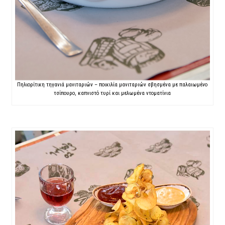
Πηλιορίτικη τηγανιά μανιταριών – ποικιλία μανιταριών σβησμένα με παλαιωμένο
τσίπουρο, καπνιστό τυρί και μελωμένα ντοματίνια