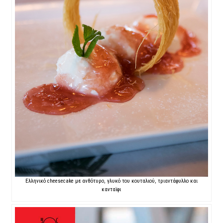
Ελληνικό cheesecake με ανθότυρο, γλυκό του κουταλιού, τριαντάφυλλο και
κανταϊφι