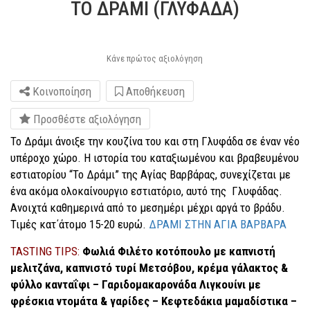
ΤΟ ΔΡΑΜΙ (ΓΛΥΦΑΔΑ)
Κάνε πρώτος αξιολόγηση
Κοινοποίηση
Αποθήκευση
Προσθέστε αξιολόγηση
Το Δράμι άνοιξε την κουζίνα του και στη Γλυφάδα σε έναν νέο
υπέροχο χώρο. Η ιστορία του καταξιωμένου και βραβευμένου
εστιατορίου “Το Δράμι” της Αγίας Βαρβάρας, συνεχίζεται με
ένα ακόμα ολοκαίνουργιο εστιατόριο, αυτό της Γλυφάδας.
Ανοιχτά καθημερινά από το μεσημέρι μέχρι αργά το βράδυ.
Τιμές κατ΄άτομο 15-20 ευρώ.
ΔΡΑΜΙ ΣΤΗΝ ΑΓΙΑ ΒΑΡΒΑΡΑ
TASTING TIPS:
Φωλιά Φιλέτο κοτόπουλο με καπνιστή
μελιτζάνα, καπνιστό τυρί Μετσόβου, κρέμα γάλακτος &
φύλλο κανταΐφι – Γαριδομακαρονάδα Λιγκουίνι με
φρέσκια ντομάτα & γαρίδες – Κεφτεδάκια μαμαδίστικα –