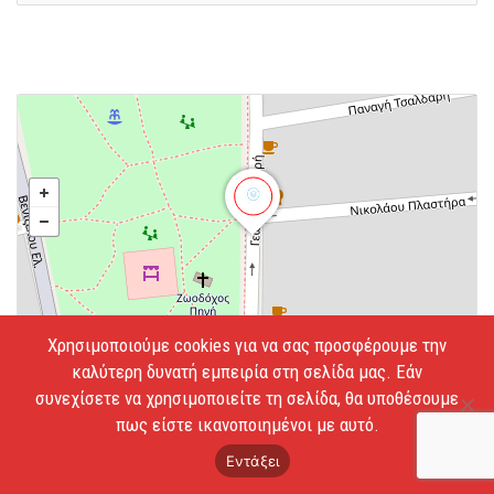
Leaflet
Χρησιμοποιούμε cookies για να σας προσφέρουμε την
καλύτερη δυνατή εμπειρία στη σελίδα μας. Εάν
Σουρή 62, Πλ. Ελευθέριου Βενιζέλου, Κορυδαλλός
συνεχίσετε να χρησιμοποιείτε τη σελίδα, θα υποθέσουμε
Κορυδαλλός 18120
πως είστε ικανοποιημένοι με αυτό.
Οδηγίες
Εντάξει
210497 3463