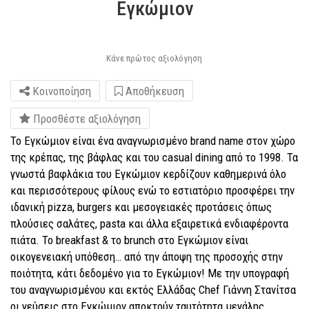
Εγκώμιον
Κάνε πρώτος αξιολόγηση
Κοινοποίηση
Αποθήκευση
Προσθέστε αξιολόγηση
Το Εγκώμιον είναι ένα αναγνωρισμένο brand name στον χώρο
της κρέπας, της βάφλας και του casual dining από το 1998. Τα
γνωστά βαφλάκια του Εγκώμιον κερδίζουν καθημερινά όλο
και περισσότερους φίλους ενώ το εστιατόριο προσφέρει την
ιδανική pizza, burgers και μεσογειακές προτάσεις όπως
πλούσιες σαλάτες, pasta και άλλα εξαιρετικά ενδιαφέροντα
πιάτα. Το breakfast & το brunch στο Εγκώμιον είναι
οικογενειακή υπόθεση… από την άποψη της προσοχής στην
ποιότητα, κάτι δεδομένο για το Εγκώμιον! Με την υπογραφή
του αναγνωρισμένου και εκτός Ελλάδας Chef Γιάννη Στανίτσα
οι γεύσεις στο Εγκώμιον αποκτούν ταυτότητα μεγάλης