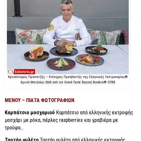
Χρυσόστομος Πρασατζής – Επίσημος Πρεσβευτής της Ελληνικής Γαστρονομίας®
Χρυσό Μετάλλιο 2024 από τον Greek Taste Beyond Borders® GTBB
ΜΕΝΟΥ – ΠΙΑΤΑ ΦΩΤΟΓΡΑΦΙΩΝ
Καρπάτσιο μοσχαριού
Καρπάτσιο από ελληνικής εκτροφής
μοσχάρι με ρόκα, πέρλες raspberries και γραβιέρα με
τρούφα…
Ταρτάρ φιλέτο
Ταρτάρ φιλέτο από ελληνικής εκτροφής