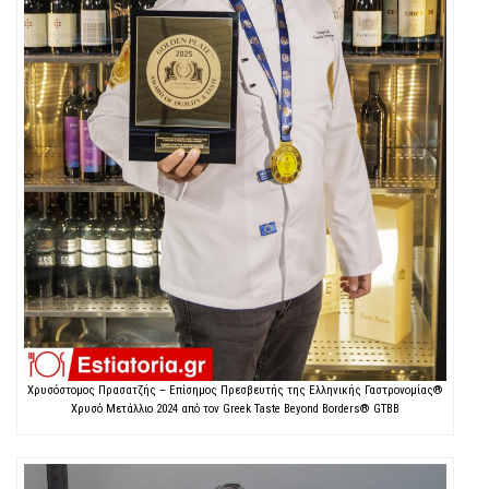
Χρυσόστομος Πρασατζής – Επίσημος Πρεσβευτής της Ελληνικής Γαστρονομίας®
Χρυσό Μετάλλιο 2024 από τον Greek Taste Beyond Borders® GTBB