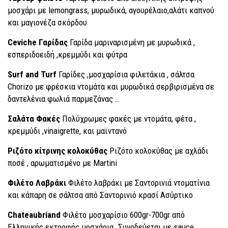
μοσχάρι με lemongrass, μυρωδικά, αγουρέλαιο,αλάτι καπνού
και μαγιονέζα σκόρδου
Ceviche Γαρίδας
Γαρίδα μαριναρισμένη με μυρωδικά ,
εσπεριδοειδή ,κρεμμύδι και φύτρα
Surf and Turf
Γαρίδες ,μοσχαρίσια φιλετάκια , σάλτσα
Chorizo με φρέσκια ντομάτα και μυρωδικά σερβιρισμένα σε
δαντελένια φωλιά παρμεζάνας …
Σαλάτα Φακές
Πολύχρωμες φακές με ντομάτα, φέτα ,
κρεμμύδι ,vinaigrette, και μαϊντανό
Ριζότο κίτρινης κολοκύθας
Ριζότο κολοκύθας με αχλάδι
ποσέ , αρωματισμένο με Martini
Φιλέτο Λαβράκι
Φιλέτο λαβράκι με Σαντορινιά ντοματίνια
και κάπαρη σε σάλτσα από Σαντορινιό κρασί Ασύρτικο
Chateaubriand
Φιλέτο μοσχαρίσιο 600gr-700gr από
Ελληνικής εκτροφής μοσχάρια. Συνοδεύεται με sauce