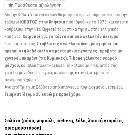
Προσθέστε αξιολόγηση
Με την Κιβωτό των γεύσεων θα μπορούσαμε να παρομοιάσουμε την
ταβέρνα
ΚΙΒΩΤΟΣ στην Κηφισιά
που ιδρύθηκε το
1973
, και έκτοτε
κουβαλάει στην Νέα Κηφισιά τα μυστικά της σωστής ελληνικής
κουζίνας.
Χειροποίητα τα πάντα και από εκλεκτές ύλες
, με
έμφαση το κρέας.
Σταβλίσιες από Ελασσώνα, μοσχαράκι και
αρνάκι στη λαδόκολλα σε μαντεμένιες γάστρες, πρόβατο με
χοντρό μακαρόνι (τις Κυριακές), T-bone γάλακτος νεαρού
μόσχου,
και άλλα πολλά και καλά. Το καλοκαίρι η Κιβωτός σας
χαρίζει μοναδικές στιγμές απόλαυσης στον εξωτερικό της
πανέμορφο χώρο.
Ανοιχτά Τρίτη με Σάββατο από απόγευμα, Κυριακή μόνο μεσημέρι.
Τιμή κατ΄άτομο 25 ευρώ με κρασί χύμα.
Σαλάτα (ρόκα, μαρούλι, iceberg, λόλα, λιαστή ντομάτα,
σως μουστάρδα)
και ντάκος με κάπαρη