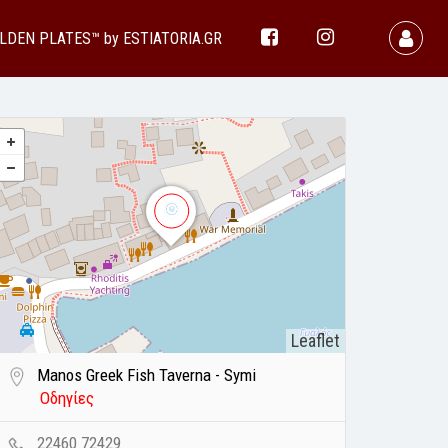
LDEN PLATES™ by ESTIATORIA.GR
Leaflet
Manos Greek Fish Taverna - Symi
Οδηγίες
22460 72429