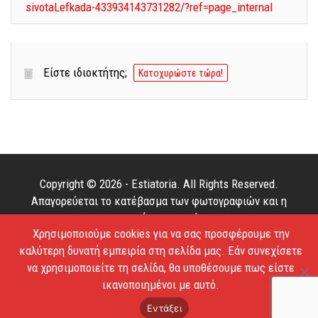
sivotaLefkada-433934143731282/?ref=page_internal
Είστε ιδιοκτήτης;
Κατοχυρώστε τώρα!
Copyright © 2026 - Estiatoria. All Rights Reserved.
Απαγορεύεται το κατέβασμα των φωτογραφιών και η
αντιγραφή των κειμένων.
Χρησιμοποιούμε cookies για να σας προσφέρουμε την
Όροι Χρήσης
Επικοινωνία
καλύτερη δυνατή εμπειρία στη σελίδα μας. Εάν συνεχίσετε
να χρησιμοποιείτε τη σελίδα, θα υποθέσουμε πως είστε
ικανοποιημένοι με αυτό.
Εντάξει