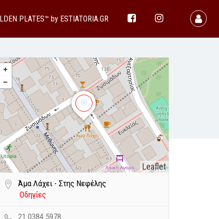
LDEN PLATES™ by ESTIATORIA.GR
Leaflet
Άμα Λάχει - Στης Νεφέλης
Οδηγίες
21 0384 5978