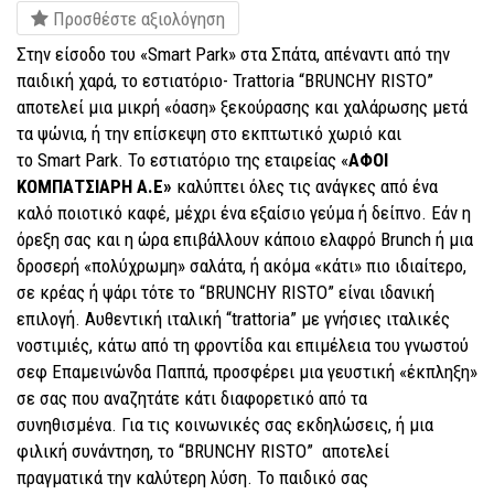
Προσθέστε αξιολόγηση
Στην είσοδο του «
Smart Park
» στα Σπάτα, απέναντι από την
παιδική χαρά, το εστιατόριο-
Trattoria
“
BRUNCHY RISTO
”
αποτελεί μια μικρή «όαση» ξεκούρασης και χαλάρωσης μετά
τα ψώνια, ή την επίσκεψη στο εκπτωτικό χωριό και
το
Smart Park
. Το εστιατόριο της εταιρείας «
ΑΦΟΙ
ΚΟΜΠΑΤΣΙΑΡΗ Α.Ε»
καλύπτει όλες τις ανάγκες από ένα
καλό ποιοτικό καφέ, μέχρι ένα εξαίσιο γεύμα ή δείπνο. Εάν η
όρεξη σας και η ώρα επιβάλλουν κάποιο ελαφρό Brunch ή μια
δροσερή «πολύχρωμη» σαλάτα, ή ακόμα «κάτι» πιο ιδιαίτερο,
σε κρέας ή ψάρι τότε το “
BRUNCHY RISTO
” είναι ιδανική
επιλογή. Αυθεντική ιταλική “
trattoria
” με γνήσιες ιταλικές
νοστιμιές, κάτω από τη φροντίδα και επιμέλεια του γνωστού
σεφ Επαμεινώνδα Παππά, προσφέρει μια γευστική «έκπληξη»
σε σας που αναζητάτε κάτι διαφορετικό από τα
συνηθισμένα. Για τις κοινωνικές σας εκδηλώσεις, ή μια
φιλική συνάντηση, το “
BRUNCHY RISTO
” αποτελεί
πραγματικά την καλύτερη λύση. Το παιδικό σας