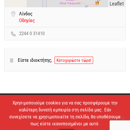
Leaflet
Λίνδος
Οδηγίες
2244 0 31410
Είστε ιδιοκτήτης;
Κατοχυρώστε τώρα!
Χρησιμοποιούμε cookies για να σας προσφέρουμε την
Copyright © 2026 - Estiatoria. All Rights Reserved.
καλύτερη δυνατή εμπειρία στη σελίδα μας. Εάν
Απαγορεύεται το κατέβασμα των φωτογραφιών και η
συνεχίσετε να χρησιμοποιείτε τη σελίδα, θα υποθέσουμε
αντιγραφή των κειμένων.
πως είστε ικανοποιημένοι με αυτό.
Όροι Χρήσης
Επικοινωνία