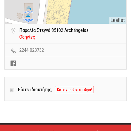
Leaflet
Παραλία Στεγνά 85102 Archángelos
Οδηγίες
2244 023732
Είστε ιδιοκτήτης;
Κατοχυρώστε τώρα!