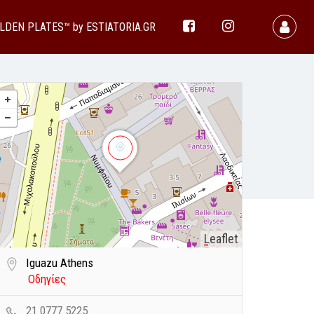
LDEN PLATES™ by ESTIATORIA.GR
Leaflet
Iguazu Athens
Οδηγίες
21 0777 5225