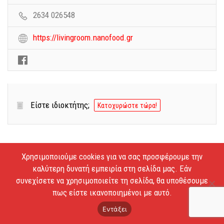
2634 026548
https://livingroom.nanofood.gr
Είστε ιδιοκτήτης;
Κατοχυρώστε τώρα!
Χρησιμοποιούμε cookies για να σας προσφέρουμε την
καλύτερη δυνατή εμπειρία στη σελίδα μας. Εάν
συνεχίσετε να χρησιμοποιείτε τη σελίδα, θα υποθέσουμε
Copyright © 2026 - Estiatoria. All Rights Reserved.
πως είστε ικανοποιημένοι με αυτό.
Απαγορεύεται το κατέβασμα των φωτογραφιών και η
αντιγραφή των κειμένων.
Εντάξει