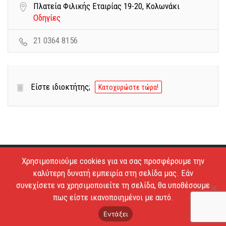
Πλατεία Φιλικής Εταιρίας 19-20, Κολωνάκι
Οδηγίες
21 0364 8156
Είστε ιδιοκτήτης;
Κατοχυρώστε τώρα!
Χρησιμοποιούμε cookies για να σας προσφέρουμε την
Copyright © 2026 - Estiatoria. All Rights Reserved.
καλύτερη δυνατή εμπειρία στη σελίδα μας. Εάν
Απαγορεύεται το κατέβασμα των φωτογραφιών και η
συνεχίσετε να χρησιμοποιείτε τη σελίδα, θα υποθέσουμε
αντιγραφή των κειμένων.
πως είστε ικανοποιημένοι με αυτό.
Όροι Χρήσης
Επικοινωνία
Εντάξει