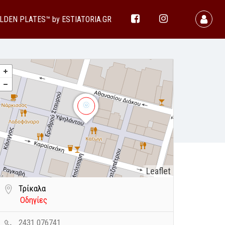
LDEN PLATES™ by ESTIATORIA.GR
Leaflet
Τρίκαλα
Οδηγίες
2431 076741