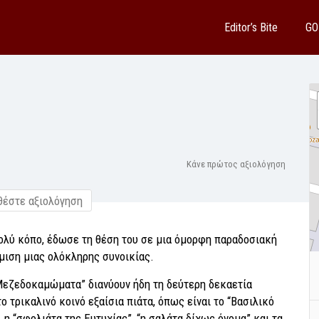
Editor’s Bite
GO
Κάνε πρώτος αξιολόγηση
έστε αξιολόγηση
ολύ κόπο, έδωσε τη θέση του σε μια όμορφη παραδοσιακή
μιση μιας ολόκληρης συνοικίας.
“Μεζεδοκαμώματα” διανύουν ήδη τη δεύτερη δεκαετία
 τρικαλινό κοινό εξαίσια πιάτα, όπως είναι το “Βασιλικό
, η “σφολιάτα της Ευτυχίας”, “η σαλάτα δίχως όνομα” και τα