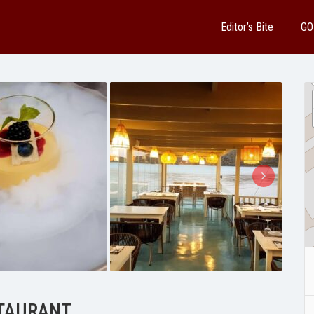
Editor’s Bite
GO
TAURANT