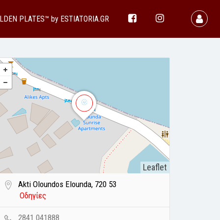
LDEN PLATES™ by ESTIATORIA.GR
Leaflet
Akti Oloundos Elounda, 720 53
Οδηγίες
2841 041888