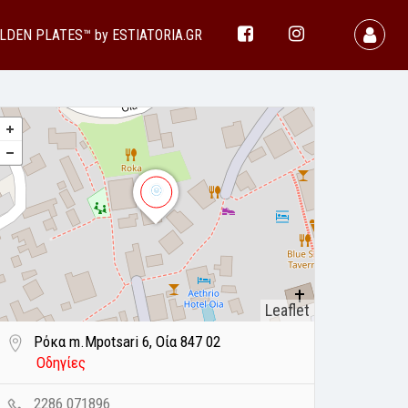
LDEN PLATES™ by ESTIATORIA.GR
Leaflet
Ρόκα m.Mpotsari 6, Οία 847 02
Οδηγίες
2286 071896