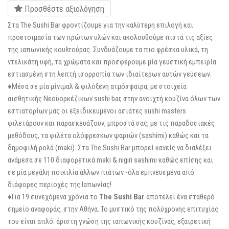
Προσθέστε αξιολόγηση
Στα The Sushi Bar φροντίζουμε για την καλύτερη επιλογή και
προετοιμασία των πρώτων υλών και ακολουθούμε πιστά τις αξίες
της ιαπωνικής κουλτούρας. Συνδυάζουμε τα πιο φρέσκα υλικά, τη
ντελικάτη υφή, τα χρώματα και προσφέρουμε μία γευστική εμπειρία
εστιασμένη στη λεπτή ισορροπία των ιδιαίτερων αυτών γεύσεων.
♦Μέσα σε μία μίνιμαλ & φιλόξενη ατμόσφαιρα, με στοιχεία
αισθητικής Νεοϋορκέζικων sushi bar, στην ανοιχτή κουζίνα όλων των
εστιατορίων μας οι εξειδικευμένοι ασιάτες sushi masters
φιλετάρουν και παρασκευάζουν, μπροστά σας, με τις παραδοσιακές
μεθόδους, τα φιλέτα ολόφρεσκων ψαριών (sashimi) καθώς και τα
δημοφιλή ρολά (maki). Στα The Sushi Bar μπορεί κανείς να διαλέξει
ανάμεσα σε 110 διαφορετικά maki & nigiri sashimi καθώς επίσης και
σε μία μεγάλη ποικιλία άλλων πιάτων -όλα εμπνευσμένα από
διάφορες περιοχές της Ιαπωνίας!
♦Για 19 συνεχόμενα χρόνια το
The Sushi Bar
αποτελεί ένα σταθερό
σημείο αναφοράς, στην Αθήνα. Το μυστικό της πολύχρονης επιτυχίας
του είναι απλό: άριστη γνώση της ιαπωνικής κουζίνας, εξαιρετική