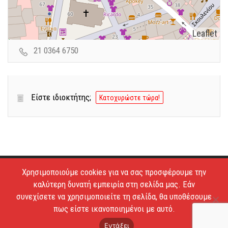
Leaflet
21 0364 6750
Είστε ιδιοκτήτης;
Κατοχυρώστε τώρα!
Χρησιμοποιούμε cookies για να σας προσφέρουμε την
Copyright © 2026 - Estiatoria. All Rights Reserved.
καλύτερη δυνατή εμπειρία στη σελίδα μας. Εάν
Απαγορεύεται το κατέβασμα των φωτογραφιών και η
συνεχίσετε να χρησιμοποιείτε τη σελίδα, θα υποθέσουμε
αντιγραφή των κειμένων.
πως είστε ικανοποιημένοι με αυτό.
Όροι Χρήσης
Επικοινωνία
Εντάξει