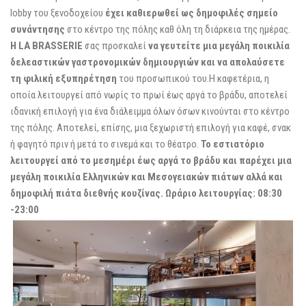
lobby του ξενοδοχείου
έχει καθιερωθεί ως δημοφιλές σημείο
συνάντησης
στο κέντρο της πόλης καθ όλη τη διάρκεια της ημέρας.
Η LA BRASSERIE
σας προσκαλεί
να γευτείτε μια μεγάλη ποικιλία
δελεαστικών γαστρονομικών δημιουργιών και να απολαύσετε
τη φιλική εξυπηρέτηση
του προσωπικού του.Η καφετέρια, η
οποία λειτουργεί από νωρίς το πρωί έως αργά το βράδυ, αποτελεί
ιδανική επιλογή για ένα διάλειμμα όλων όσων κινούνται στο κέντρο
της πόλης. Αποτελεί, επίσης, μια ξεχωριστή επιλογή για καφέ, σνακ
ή φαγητό πριν ή μετά το σινεμά και το θέατρο.
Το εστιατόριο
λειτουργεί από το μεσημέρι έως αργά το βράδυ και παρέχει μια
μεγάλη ποικιλία Ελληνικών και Μεσογειακών πιάτων αλλά και
δημοφιλή πιάτα διεθνής κουζίνας. Ωράριο λειτουργίας: 08:30
-23:00