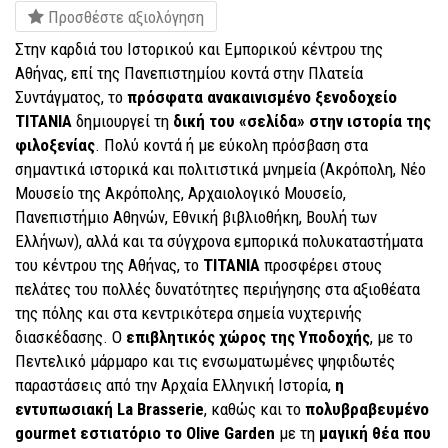
Προσθέστε αξιολόγηση
Στην καρδιά του Ιστορικού και Εμπορικού κέντρου της
Αθήνας, επί της Πανεπιστημίου κοντά στην Πλατεία
Συντάγματος, το
πρόσφατα ανακαινισμένο ξενοδοχείο
ΤΙΤΑΝΙΑ
δημιουργεί τη
δική του «σελίδα» στην ιστορία της
φιλοξενίας
. Πολύ κοντά ή με εύκολη πρόσβαση στα
σημαντικά ιστορικά και πολιτιστικά μνημεία (Ακρόπολη, Νέο
Μουσείο της Ακρόπολης, Αρχαιολογικό Μουσείο,
Πανεπιστήμιο Αθηνών, Εθνική βιβλιοθήκη, Βουλή των
Ελλήνων), αλλά και τα σύγχρονα εμπορικά πολυκαταστήματα
του κέντρου της Αθήνας, το
ΤΙΤΑΝΙΑ
προσφέρει στους
πελάτες του πολλές δυνατότητες περιήγησης στα αξιοθέατα
της πόλης και στα κεντρικότερα σημεία νυχτερινής
διασκέδασης. Ο
επιβλητικός χώρος της Υποδοχής
, με το
Πεντελικό μάρμαρο και τις ενσωματωμένες ψηφιδωτές
παραστάσεις από την Αρχαία Ελληνική Ιστορία,
η
εντυπωσιακή La Brasserie
, καθώς και το
πολυβραβευμένο
gourmet εστιατόριο το Οlive Garden
με τη
μαγική θέα που