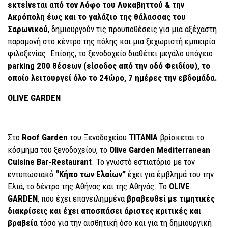
εκτείνεται από τον Λόφο του Λυκαβηττού & την
Ακρόπολη έως και το γαλάζιο της θάλασσας του
Σαρωνικού
, δημιουργούν τις προϋποθέσεις για μια αξέχαστη
παραμονή στο κέντρο της πόλης και μια ξεχωριστή εμπειρία
φιλοξενίας. Επίσης, το ξενοδοχείο διαθέτει μεγάλο υπόγειο
parking 200 θέσεων (είσοδος από την οδό Φειδίου), το
οποίο λειτουργεί όλο το 24ώρο, 7 ημέρες την εβδομάδα.
OLIVE GARDEN
Στο
Roof Garden
του Ξενοδοχείου
ΤΙΤΑΝΙΑ
βρίσκεται το
κόσμημα του ξενοδοχείου, το
Olive Garden Mediterranean
Cuisine Bar-Restaurant
. Το γνωστό εστιατόριο με τον
εντυπωσιακό
“Kήπο των Eλαίων”
έχει για έμβλημά του την
Ελιά, το δέντρο της Αθήνας και της Αθηνάς. Το
OLIVE
GARDEN
, που έχει επανειλημμένα
βραβευθεί με τιμητικές
διακρίσεις και έχει αποσπάσει άριστες κριτικές και
βραβεία
τόσο για την αισθητική όσο και για τη δημιουργική