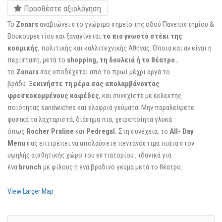
Προσθέστε αξιολόγηση
To
Zonars
αναβιώνει στο γνώριμο σημείο της οδού Πανεπιστημίου &
Βουκουρεστίου και ξαναγίνεται
το πιο γνωστό στέκι της
κοσμικής
, πολιτικής και καλλιτεχνικής Αθήνας. Όποια και αν είναι η
περίσταση, μετά το
shopping, τη δουλειά ή το θέατρο
,
το
Zonars
σας υποδέχεται από το πρωί μέχρι αργά το
βράδυ.
Ξεκινήστε τη μέρα σας απολαμβάνοντας
φρεσκοκομμένους καφέδες
, και συνεχίστε με εκλεκτής
ποιότητας sandwiches και ελαφριά γεύματα. Μην παραλείψετε
φυσικά τα λαχταριστά, διάσημα πια, χειροποίητα γλυκά
όπως
Rocher Praline
και
Pedregal.
Στη συνέχεια, το
All- Day
Menu
σας επιτρέπει να απολαύσετε πεντανόστιμα πιάτα στον
υψηλής αισθητικής χώρο του εστιατορίου , ιδανικά για
ένα
brunch
με φίλους ή ένα βραδινό γεύμα μετά το θέατρο.
View Larger Map