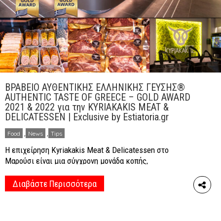
ΒΡΑΒΕΙΟ ΑΥΘΕΝΤΙΚΗΣ ΕΛΛΗΝΙΚΗΣ ΓΕΥΣΗΣ®
AUTHENTIC TASTE OF GREECE – GOLD AWARD
2021 & 2022 για την KYRIAKAKIS MEAT &
DELICATESSEN | Exclusive by Estiatoria.gr
Food
,
News
,
Tips
Η επιχείρηση Kyriakakis Meat & Delicatessen στο
Μαρούσι είναι μια σύγχρονη μονάδα κοπής,
επεξεργασίας και παρασκευής επιλεγμένων κρεάτων
από την ελληνική ύπαιθρο. Τα άριστης ποιότητας
Διαβάστε Περισσότερα
κρέατα, οι πολύ ιδιαίτερες κοπές και τα ευφάνταστα,
γευστικότατα κρεατοπαρασκευάσματα, όλα αυτά τα
χρόνια έχουν κερδίσει την αγάπη και την εμπιστοσύνη