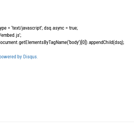
pe = ‘text/javascript’; dsq.async = true;
/embed.js’;
document.getElementsByTagName(‘body’)[0]).appendChild(dsq);
owered by Disqus.