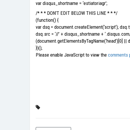
var disqus_shortname = ‘estiatoriagr’;
/* * * DON’T EDIT BELOW THIS LINE * * */
(function() {
var dsq = document.createElement(‘script’); dsq.ty
dsq.src = ‘//’ + disqus_shortname + ‘.disqus.com
(document.getElementsByTagName(‘head’)[0] || 
})();
Please enable JavaScript to view the
comments p