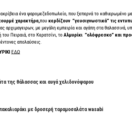
την ακρίβεια ένα ψαρομεζεδοπωλείο, που ξεπερνά το καθιερωμένο 
γκουρμέ χαρακτήρα,
που
κερδίζουν ”γευσιγνωστικά” τις εντυπ
ας αρχιμαγειρων,
με μεγάλη εμπειρία και αγάπη στα θαλασσινά, υ
 του Πειραιά, στο Κερατσίνι, το
Αλμυρίκι ”ολόφρεσκο” και προ
 έντονες απολαύσεις.
ΥΡΙΚΙ
ΕΔΩ
άτα της θάλασσας και αυγά χελιδονόψαρου
πακαλιαράκι με δροσερή ταραμοσαλάτα wasabi