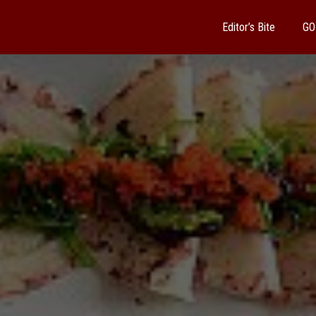
Editor’s Bite
GO