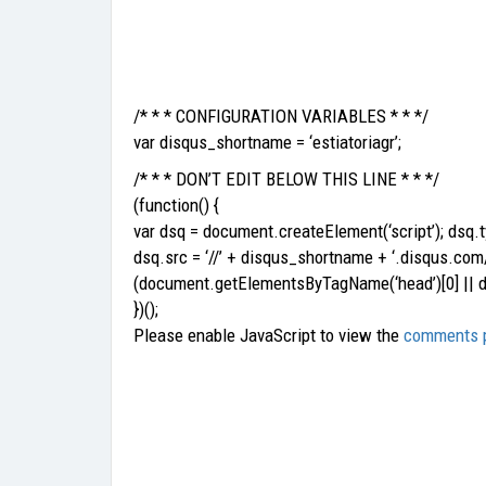
/* * * CONFIGURATION VARIABLES * * */
var disqus_shortname = ‘estiatoriagr’;
/* * * DON’T EDIT BELOW THIS LINE * * */
(function() {
var dsq = document.createElement(‘script’); dsq.ty
dsq.src = ‘//’ + disqus_shortname + ‘.disqus.com
(document.getElementsByTagName(‘head’)[0] || 
})();
Please enable JavaScript to view the
comments p