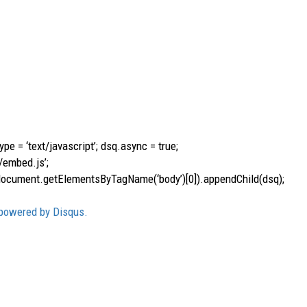
pe = ‘text/javascript’; dsq.async = true;
/embed.js’;
document.getElementsByTagName(‘body’)[0]).appendChild(dsq);
owered by Disqus.