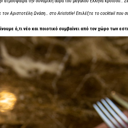
ην ατμόσφαιρα την δυναμική αύρα του μεγάλου Έλληνα κροίσου… Σε
 τον Αριστοτέλη Ωνάση… στο Aristotle! Επιλέξτε το cocktail που 
είνουμε ό,τι νέο και ποιοτικό συμβαίνει από τον χώρο των εστ