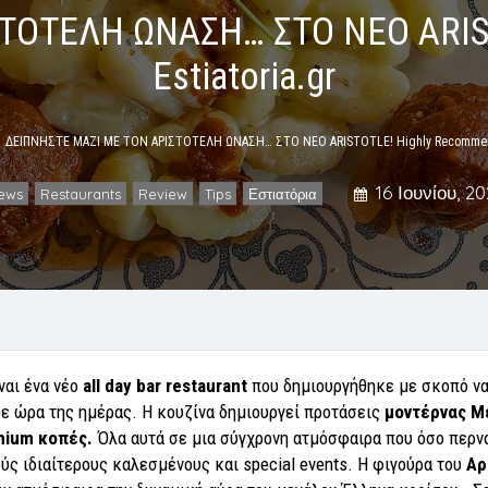
ΤΟΤΕΛΗ ΩΝΑΣΗ… ΣΤΟ ΝΕΟ ARIST
Estiatoria.gr
ΔΕΙΠΝΗΣΤΕ ΜΑΖΙ ΜΕ ΤΟΝ ΑΡΙΣΤΟΤΕΛΗ ΩΝΑΣΗ… ΣΤΟ ΝΕΟ ARISTOTLE! Highly Recommende
16 Ιουνίου, 2
ews
Restaurants
Review
Tips
Εστιατόρια
,
,
,
,
ναι ένα νέο
all day bar restaurant
που δημιουργήθηκε με σκοπό να
ε ώρα της ημέρας. Η κουζίνα δημιουργεί προτάσεις
μοντέρνας Με
mium κοπές.
Όλα αυτά σε μια σύγχρονη ατμόσφαιρα που όσο περνάε
ς ιδιαίτερους καλεσμένους και special events. Η φιγούρα του
Αρ