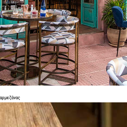
 παρμεζάνας