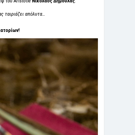
φ του Aristotle
Νικόλαος Δημουλάς
.
σας ταιριάζει απόλυτα…
ιατορίων!