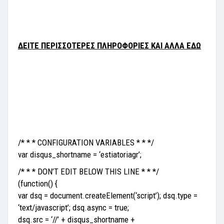
ΔΕΙΤΕ ΠΕΡΙΣΣΟΤΕΡΕΣ ΠΛΗΡΟΦΟΡΙΕΣ ΚΑΙ ΑΛΛΑ ΕΔΩ
/* * * CONFIGURATION VARIABLES * * */
var disqus_shortname = ‘estiatoriagr’;
/* * * DON’T EDIT BELOW THIS LINE * * */
(function() {
var dsq = document.createElement(‘script’); dsq.type =
‘text/javascript’; dsq.async = true;
dsq.src = ‘//’ + disqus_shortname +