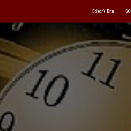
Editor’s Bite
GO