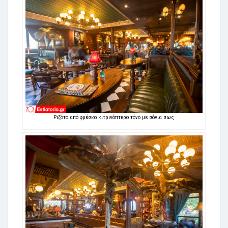
Ριζότο από φρέσκο κιτρινόπτερο τόνο με σόγια σως