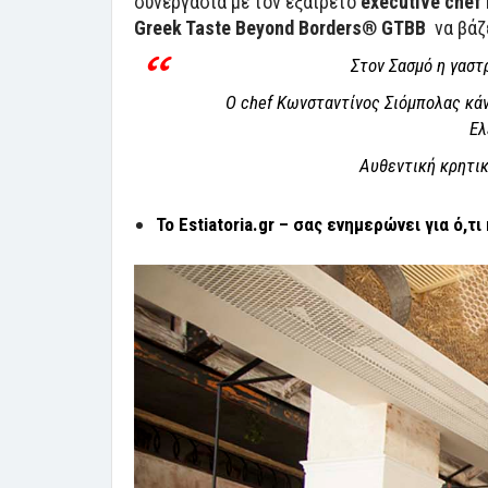
συνεργασία με τον εξαίρετο
executive chef
Greek Taste Beyond Borders
®
GTBB
να βάζε
Στον Σασμό η γαστ
Ο chef Κωνσταντίνος Σιόμπολας κάν
Ελ
Αυθεντική κρητικ
Το Estiatoria.gr – σας ενημερώνει για ό,