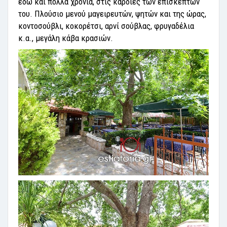
εδώ και πολλά χρόνια, στις καρδιές των επισκεπτών
του. Πλούσιο μενού μαγειρευτών, ψητών και της ώρας,
κοντοσούβλι, κοκορέτσι, αρνί σούβλας, φρυγαδέλια
κ.α., μεγάλη κάβα κρασιών.