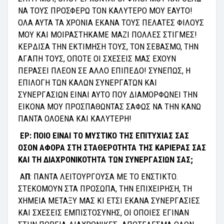
NA TOYΣ ΠPOΣΦEPΩ TON KAΛYTEPO MOY EAYTO!
OΛA AYTA TA XPONIA EKANA TOYΣ ΠEΛATEΣ ΦIΛOYΣ
MOY KAI MOIPAΣTHKAME MAZI ΠOΛΛEΣ ΣTIΓMEΣ!
KEPΔIΣA THN EKTIMHΣH TOYΣ, TON ΣEBAΣMO, THN
AΓAΠH TOYΣ, OΠOTE OI ΣXEΣEIΣ MAΣ EXOYN
ΠEPAΣEI ΠΛEON ΣE AΛΛO EΠIΠEΔO! ΣYNEΠΩΣ, H
EΠIΛOΓH TΩN KAΛΩN ΣYNEPΓATΩN KAI
ΣYNEPΓAΣIΩN EINAI AYTO ΠOY ΔIAMOPΦΩNEI THN
EIKONA MOY ΠPOΣΠAΘΩNTAΣ ΣAΦΩΣ NA THN KANΩ
ΠANTA OΛOENA KAI KAΛYTEPH!
EP:
ΠOIO EINAI TO MYΣTIKO THΣ EΠITYXIAΣ ΣAΣ
OΣON AΦOPA ΣTH ΣTAΘEPOTHTA THΣ KAPIEPAΣ ΣAΣ
KAI TH ΔIAXPONIKOTHTA TΩN ΣYNEPΓAΣIΩN ΣAΣ;
A
Π
:
Π
ANTA
Λ
EITOYP
Γ
OY
Σ
A ME TO EN
Σ
TIKTO.
Σ
TEKOMOYN
Σ
TA
Π
PO
ΣΩΠ
A, THN E
Π
IXEIPH
Σ
H, TH
XHMEIA META
Ξ
Y MA
Σ
KI ET
Σ
I EKANA
Σ
YNEP
Γ
A
Σ
IE
Σ
KAI
Σ
XE
Σ
EI
Σ
EM
Π
I
Σ
TO
Σ
YNH
Σ
, OI O
Π
OIE
Σ
E
Γ
INAN