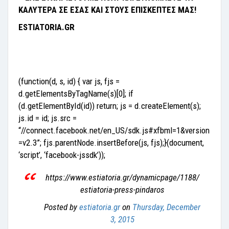
ΚΑΛΥΤΕΡΑ ΣΕ ΕΣΑΣ ΚΑΙ ΣΤΟΥΣ ΕΠΙΣΚΕΠΤΕΣ ΜΑΣ!
ESTIATORIA.GR
(function(d, s, id) { var js, fjs =
d.getElementsByTagName(s)[0]; if
(d.getElementById(id)) return; js = d.createElement(s);
js.id = id; js.src =
“//connect.facebook.net/en_US/sdk.js#xfbml=1&version
=v2.3”; fjs.parentNode.insertBefore(js, fjs);}(document,
‘script’, ‘facebook-jssdk’));
https://www.estiatoria.gr/dynamicpage/1188/
estiatoria-press-pindaros
Posted by
estiatoria.gr
on
Thursday, December
3, 2015