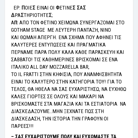
Π
Σ
Φ
Σ Σ
Σ
EP:
OIE
EINAI OI
ETINE
A
Δ
Σ
Σ
PA
THPIOTHTE
;
A
Π
:
A
ΠΟ
TON
Φ
ETINO XEIM
Ω
NA
Σ
YNEP
Γ
AZOMAI
Σ
TO
GOTHAM STAGE ME
Λ
EYTEPH
Π
ANTAZH, NINO
KAI
ΘΩ
MAH A
Π
EP
Γ
H.
ENA ΣXHMA ΠOY AΦHNEI TIΣ
KAΛYTEPEΣ ENTYΠΩΣEIΣ KAI ΠPAΓMATIKA
ΠEPNAME ΠAPA ΠOΛY KAΛA KAΘE ΠAPAΣKEYH KAI
ΣABBATO! TIΣ KAΘHMEPINEΣ BPIΣKOMAI ΣE ENA
ITAΛIKO
ALL
DAY
MOZZARELLA
BAR
,
TO
IL
FRATTI
ΣTHN KHΦIΣIA, ΠOY ANAMΦIΣBHTHTA
EINAI TO KAΛYTEPO ΣTHN KATHΓOPIA TOY! ΓIA TO
TEΛOΣ, ΘA HΘEΛA NA ΣAΣ EYXAPIΣTHΣΩ, NA EYXHΘΩ
KAΛEΣ ΓIOPTEΣ ΣE OΛOYΣ KAI MAKAPI NA
BPIΣKOMAΣTE ΣTA MAΓAZIA KAI
TA
ΕΣΤΙΑΤΟΡΙΑ NA
ΔIAΣKEΔAZOYME…MHN ΞEXNATE ΠΩΣ ΣTH
ΔIAΣKEΔAΣH, THN IΣTOPIA THN ΓPAΦOYN OI
ΠAPEEΣ!!!
– ΣΑΣ ΕΥΧΑΡΙΣΤΟΥΜΕ ΠΟΛΥ ΚΑΙ ΕΥΧΟΜΑΣΤΕ ΤΑ