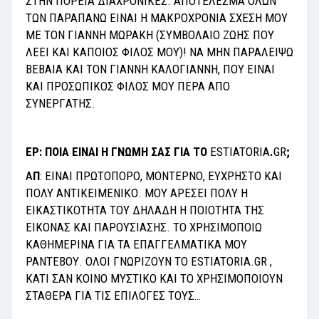
Σ
THN
Π
OPEIA
Δ
IAXPONIKE
Σ
. A
Π
OTE
Λ
E
Σ
MA O
ΛΩ
N
T
Ω
N
Π
APA
Π
AN
Ω
EINAI H MAKPOXPONIA
Σ
XE
Σ
H MOY
ME TON
Γ
IANNH M
Ω
PAKH (
Σ
YMBO
Λ
AIO Z
Ω
H
Σ Π
OY
Λ
EEI KAI KA
Π
OIO
Σ Φ
I
Λ
O
Σ
MOY)! NA MHN
Π
APA
Λ
EI
ΨΩ
BEBAIA KAI TON
Γ
IANNH KA
Λ
O
Γ
IANNH,
Π
OY EINAI
KAI
Π
PO
ΣΩΠ
IKO
Σ Φ
I
Λ
O
Σ
MOY
Π
EPA A
Π
O
Σ
YNEP
Γ
ATH
Σ
.
EP:
ΠOIΑ ΕΙΝΑΙ Η ΓΝΩΜΗ ΣΑΣ ΓΙΑ ΤΟ
ESTIATORIA
.
GR
;
A
Π
:
ΕΙΝΑΙ ΠΡΩΤΟΠΟΡΟ, ΜΟΝΤΕΡΝΟ, ΕΥΧΡΗΣΤΟ ΚΑΙ
ΠΟΛΥ ΑΝΤΙΚΕΙΜΕΝΙΚΟ. ΜΟΥ ΑΡΕΣΕΙ ΠΟΛΥ Η
ΕΙΚΑΣΤΙΚΟΤΗΤΑ ΤΟΥ ΔΗΛΑΔΗ Η ΠΟΙΟΤΗΤΑ ΤΗΣ
ΕΙΚΟΝΑΣ ΚΑΙ ΠΑΡΟΥΣΙΑΣΗΣ. ΤΟ ΧΡΗΣΙΜΟΠΟΙΩ
ΚΑΘΗΜΕΡΙΝΑ ΓΙΑ ΤΑ ΕΠΑΓΓΕΛΜΑΤΙΚΑ ΜΟΥ
ΡΑΝΤΕΒΟΥ. ΟΛΟΙ ΓΝΩΡΙΖΟΥΝ ΤΟ ESTIATORIA.GR ,
KATI ΣΑΝ ΚΟΙΝΟ ΜΥΣΤΙΚΟ ΚΑΙ ΤΟ ΧΡΗΣΙΜΟΠΟΙΟΥΝ
ΣΤΑΘΕΡΑ ΓΙΑ ΤΙΣ ΕΠΙΛΟΓΕΣ ΤΟΥΣ…