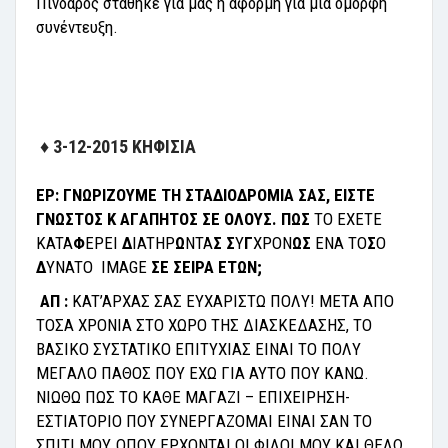
Πίνδαρος στάθηκε για μας η αφορμή για μια όμορφη
συνέντευξη.
♦
3-12-2015 ΚΗΦΙΣΙΑ
EP:
ΓNΩPIZOYME TH ΣTAΔIOΔPOMIA ΣAΣ, EIΣTE
ΓNΩΣTOΣ K AΓAΠHTOΣ ΣE OΛOYΣ. ΠΩΣ
TO
EXETE
KATA
Φ
EPEI
Δ
IATHP
Ω
NTA
Σ Σ
Y
Γ
XPON
ΩΣ
ENA
TO
Σ
O
Δ
YNATO
IMAGE
ΣΕ ΣΕΙΡΑ ΕΤΩΝ;
AΠ :
KAT’APXAΣ ΣAΣ EYXAPIΣTΩ ΠOΛY! META AΠO
TOΣA XPONIA ΣTO XΩPO THΣ ΔIAΣKEΔAΣHΣ, TO
BAΣIKO ΣYΣTATIKO EΠITYXIAΣ EINAI TO ΠOΛY
MEΓAΛO ΠAΘOΣ ΠOY EXΩ ΓΙΑ AYTO ΠOY KANΩ.
NIΩΘΩ ΠΩΣ TO KAΘE MAΓAZI – ΕΠΙΧΕΙΡΗΣΗ-
ΕΣΤΙΑΤΟΡΙΟ ΠOY ΣYNEPΓAZOMAI EINAI ΣAN TO
ΣΠITI MOY, OΠOY EPXONTAI OI ΦIΛOI MOY KAI ΘEΛΩ