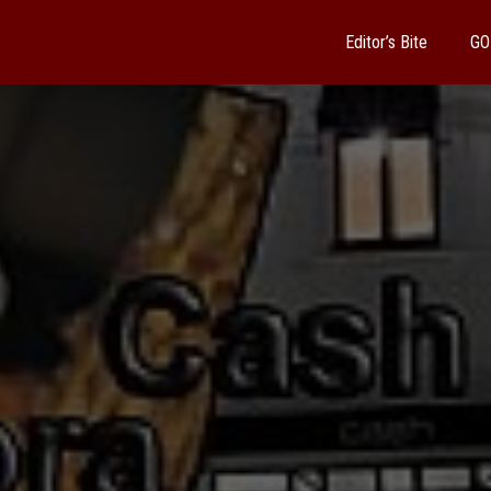
Editor’s Bite
GO