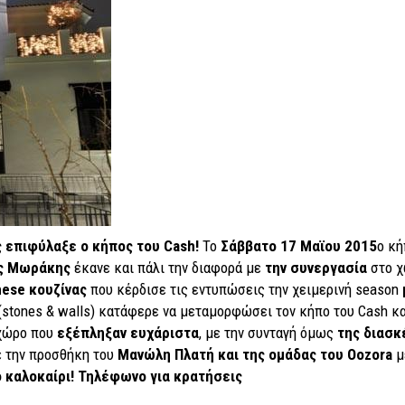
 επιφύλαξε ο κήπος του Cash!
Το
Σάββατο 17 Μαϊου 2015
ο κή
ης Μωράκης
έκανε και πάλι την διαφορά με
την συνεργασία
στο 
nese κουζίνας
που κέρδισε τις εντυπώσεις την χειμερινή season
(stones & walls) κατάφερε να μεταμορφώσει τον κήπο του Cash κ
 χώρο που
εξέπληξαν ευχάριστα
, με την συνταγή όμως
της διασκ
ε την προσθήκη του
Μανώλη Πλατή και της ομάδας του Oozora
μ
ο καλοκαίρι! Τηλέφωνο για κρατήσεις