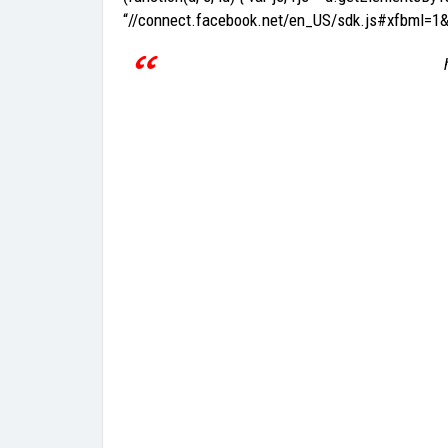
“//connect.facebook.net/en_US/sdk.js#xfbml=1&vers