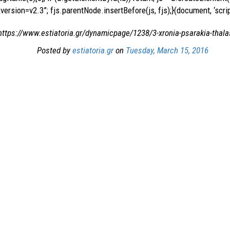
ion=v2.3”; fjs.parentNode.insertBefore(js, fjs);}(document, ‘script’
https://www.estiatoria.gr/dynamicpage/1238/3-xronia-psarakia-thala
Posted by
estiatoria.gr
on
Tuesday, March 15, 2016