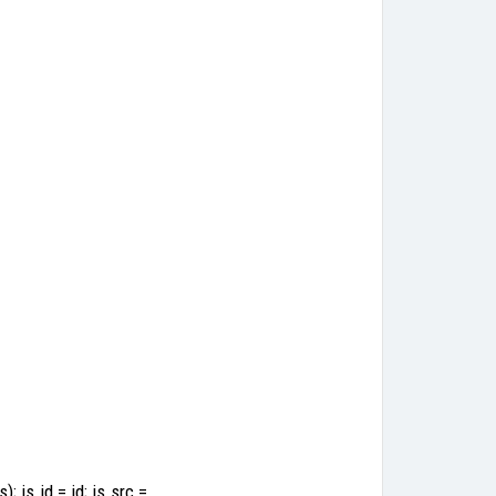
; js.id = id; js.src =