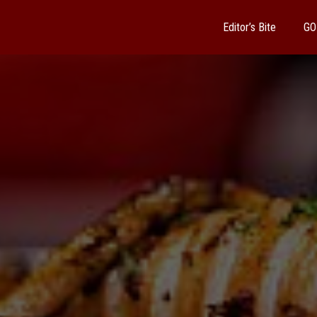
Editor’s Bite
GO