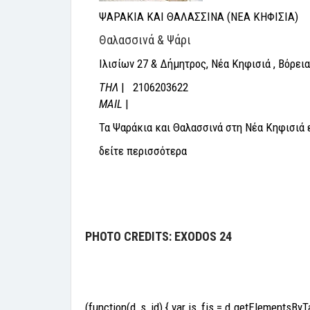
ΨΑΡΑΚΙΑ ΚΑΙ ΘΑΛΑΣΣΙΝΑ (ΝΕΑ ΚΗΦΙΣΙΑ)
Θαλασσινά & Ψάρι
Ιλισίων 27 & Δήμητρος, Νέα Κηφισιά , Βόρει
THΛ
| 2106203622
MAIL
|
Τα Ψαράκια και Θαλασσινά στη Νέα Κηφισιά ε
δείτε περισσότερα
PHOTO CREDITS: EXODOS 24
(function(d, s, id) { var js, fjs = d.getElementsByT