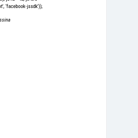
, ‘facebook-jssdk’));
ssina