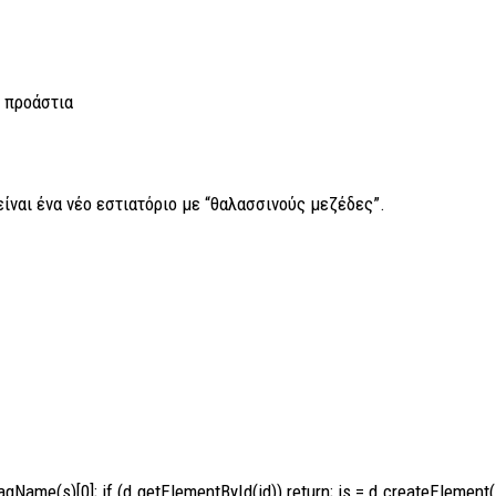
α προάστια
ίναι ένα νέο εστιατόριο με “θαλασσινούς μεζέδες”.
agName(s)[0]; if (d.getElementById(id)) return; js = d.createElement(s)