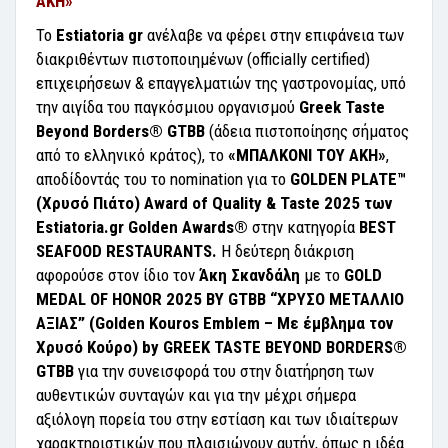
ΑΚΗ»
Το
Estiatoria gr
ανέλαβε να φέρει στην επιφάνεια των
διακριθέντων πιστοποιημένων (officially certified)
επιχειρήσεων & επαγγελματιών της γαστρονομίας, υπό
την αιγίδα του παγκόσμιου οργανισμού
Greek Taste
Beyond Borders® GTBB
(άδεια πιστοποίησης σήματος
από το ελληνικό κράτος), το
«ΜΠΑΛΚΟΝΙ ΤΟΥ ΑΚΗ»
,
αποδίδοντάς του το nomination για το
GOLDEN PLATE™
(Χρυσό Πιάτο) Award of Quality & Taste 2025 των
Estiatoria.gr Golden Awards®
στην κατηγορία
BEST
SEAFOOD RESTAURANTS.
Η δεύτερη διάκριση
αφορούσε στον ίδιο τον
Άκη Σκανδάλη
με το
GOLD
MEDAL OF HONOR 2025 BY GTBB “ΧΡΥΣΟ ΜΕΤΑΛΛΙΟ
ΑΞΙΑΣ” (Golden Kouros Emblem – Με έμβλημα τον
Χρυσό Κούρο) by GREEK TASTE BEYOND BORDERS®
GTBB
για την συνεισφορά του στην διατήρηση των
αυθεντικών συνταγών και για την μέχρι σήμερα
αξιόλογη πορεία του στην εστίαση και των ιδιαίτερων
χαρακτηριστικών που πλαισιώνουν αυτήν, όπως η ιδέα