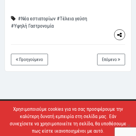
#Νέα εστιατορίων
#Τέλεια γεύση
#Υψηλή Γαστρονομία
Προηγούμενο
Επόμενο
Χρησιμοποιούμε cookies για να σας προσφέρουμε την
Copyright © 2026 - Estiatoria. All Rights Reserved.
καλύτερη δυνατή εμπειρία στη σελίδα μας. Εάν
Απαγορεύεται το κατέβασμα των φωτογραφιών και η
συνεχίσετε να χρησιμοποιείτε τη σελίδα, θα υποθέσουμε
αντιγραφή των κειμένων.
πως είστε ικανοποιημένοι με αυτό.