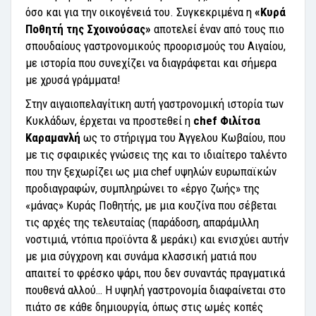
όσο και για την οικογένειά του. Συγκεκριμένα η
«Κυρά
Ποθητή της Σχοινούσας»
αποτελεί έναν από τους πιο
σπουδαίους γαστρονομικούς προορισμούς του Αιγαίου,
με ιστορία που συνεχίζει να διαγράφεται και σήμερα
με χρυσά γράμματα!
Στην αιγαιοπελαγίτικη αυτή γαστρονομική ιστορία των
Κυκλάδων, έρχεται να προστεθεί η
chef Φιλίτσα
Καραμανλή
ως το στήριγμα του Άγγελου Κωβαίου, που
με τις σφαιρικές γνώσεις της και το ιδιαίτερο ταλέντο
που την ξεχωρίζει ως μια chef υψηλών ευρωπαϊκών
προδιαγραφών, συμπληρώνει το «έργο ζωής» της
«μάνας» Κυράς Ποθητής, με μια κουζίνα που σέβεται
τις αρχές της τελευταίας (παράδοση, απαράμιλλη
νοστιμιά, ντόπια προϊόντα & μεράκι) και ενισχύει αυτήν
με μια σύγχρονη και συνάμα κλασσική ματιά που
απαιτεί το φρέσκο ψάρι, που δεν συναντάς πραγματικά
πουθενά αλλού… Η υψηλή γαστρονομία διαφαίνεται στο
πιάτο σε κάθε δημιουργία, όπως στις ωμές κοπές