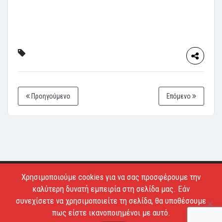
Προηγούμενο
Επόμενο
Χρησιμοποιούμε cookies για να σας προσφέρουμε την
Copyright © 2026 - Estiatoria. All Rights Reserved.
καλύτερη δυνατή εμπειρία στη σελίδα μας. Εάν
Απαγορεύεται το κατέβασμα των φωτογραφιών και η
συνεχίσετε να χρησιμοποιείτε τη σελίδα, θα υποθέσουμε
αντιγραφή των κειμένων.
πως είστε ικανοποιημένοι με αυτό.