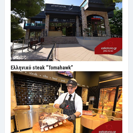
Ελληνικό steak “Tomahawk”