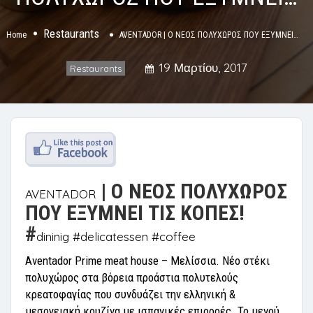
Restaurants
Home
AVENTADOR | Ο ΝΕΟΣ ΠΟΛΥΧΩΡΟΣ ΠΟΥ ΕΞΥΜΝΕΙ…
19 Μαρτίου, 2017
Restaurants
| Ο ΝΕΟΣ ΠΟΛΥΧΩΡΟΣ
AVENTADOR
ΠΟΥ ΕΞΥΜΝΕΙ ΤΙΣ ΚΟΠΕΣ!
#
dininig #delicatessen #coffee
Aventador Prime meat house
–
Μελίσσια
.
Νέο στέκι
πολυχώρος στα βόρεια προάστια πολυτελούς
κρεατοφαγίας που συνδυάζει την ελληνική &
μεσογειακή κουζίνα με ισπανικές επιρροές. Το μενού