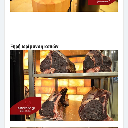
Ξηρή ωρίμανση κοπών