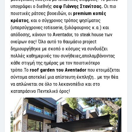
υπογράφει ο διεθνής
σεφ Γιάννης Στανίτσας.
Οι πιο
ποιοτικές ράτσες βοοειδών, οι
premium κοπές
κρέατος
, και ο σύγχρονος τρόπος ψησίματος
(υπερσύγχρονες rotisserie, ξυλόφουρνος κ.α.) και
απόδοσης, κάνουν το Aventador, το steak house των
ονείρων σας! Όλο αυτό το θαυμάσιο project
δημιουργήθηκε με σκοπό ο κόσμος να συνδυάζει
πολλές καθημερινές του συνήθειες,απολαμβάνοντας
κάθε στιγμή της ημέρας με τον ποιοτικότερο
τρόπο.Το
roof garden του Aventador
που ετοιμάζεται
σύντομα αποτελεί μια απίστευτη έκπληξη… με την θέα
να απλώνεται σε όλο το λεκανοπέδιο και στο
καταπράσινο Πεντελικό όρος!