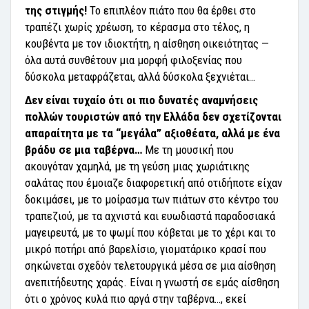
της στιγμής!
Το επιπλέον πιάτο που θα έρθει στο
τραπέζι χωρίς χρέωση, το κέρασμα στο τέλος, η
κουβέντα με τον ιδιοκτήτη, η αίσθηση οικειότητας —
όλα αυτά συνθέτουν μια μορφή φιλοξενίας που
δύσκολα μεταφράζεται, αλλά δύσκολα ξεχνιέται…
Δεν είναι τυχαίο ότι οι πιο δυνατές αναμνήσεις
πολλών τουριστών από την Ελλάδα δεν σχετίζονται
απαραίτητα με τα “μεγάλα” αξιοθέατα, αλλά με ένα
βράδυ σε μια ταβέρνα…
Με τη μουσική που
ακουγόταν χαμηλά, με τη γεύση μιας χωριάτικης
σαλάτας που έμοιαζε διαφορετική από οτιδήποτε είχαν
δοκιμάσει, με το μοίρασμα των πιάτων στο κέντρο του
τραπεζιού, με τα αχνιστά και ευωδιαστά παραδοσιακά
μαγειρευτά, με το ψωμί που κόβεται με το χέρι και το
μικρό ποτήρι από βαρελίσιο, γιοματάρικο κρασί που
σηκώνεται σχεδόν τελετουργικά μέσα σε μια αίσθηση
ανεπιτήδευτης χαράς. Είναι η γνωστή σε εμάς αίσθηση
ότι ο χρόνος κυλά πιο αργά στην ταβέρνα…, εκεί