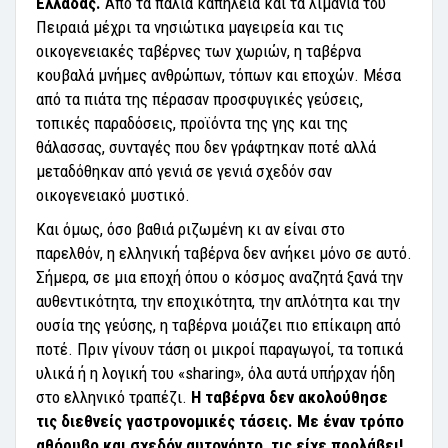
Ελλάδας.
Από τα παλιά καπηλειά και τα λιμάνια του
Πειραιά μέχρι τα νησιώτικα μαγειρεία και τις
οικογενειακές ταβέρνες των χωριών, η ταβέρνα
κουβαλά μνήμες ανθρώπων, τόπων και εποχών. Μέσα
από τα πιάτα της πέρασαν προσφυγικές γεύσεις,
τοπικές παραδόσεις, προϊόντα της γης και της
θάλασσας, συνταγές που δεν γράφτηκαν ποτέ αλλά
μεταδόθηκαν από γενιά σε γενιά σχεδόν σαν
οικογενειακό μυστικό.
Και όμως, όσο βαθιά ριζωμένη κι αν είναι στο
παρελθόν, η ελληνική ταβέρνα δεν ανήκει μόνο σε αυτό.
Σήμερα, σε μια εποχή όπου ο κόσμος αναζητά ξανά την
αυθεντικότητα, την εποχικότητα, την απλότητα και την
ουσία της γεύσης, η ταβέρνα μοιάζει πιο επίκαιρη από
ποτέ. Πριν γίνουν τάση οι μικροί παραγωγοί, τα τοπικά
υλικά ή η λογική του «sharing», όλα αυτά υπήρχαν ήδη
στο ελληνικό τραπέζι.
Η ταβέρνα δεν ακολούθησε
τις διεθνείς γαστρονομικές τάσεις. Με έναν τρόπο
αθόρυβο και σχεδόν αυτονόητο, τις είχε προλάβει!