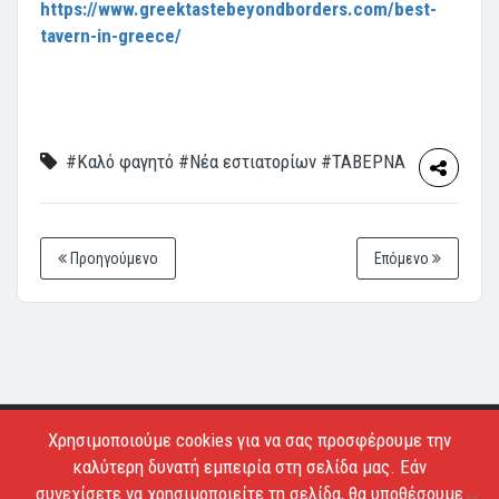
https://www.greektastebeyondborders.com/best-
tavern-in-greece/
#Καλό φαγητό
#Νέα εστιατορίων
#ΤΑΒΕΡΝΑ
Προηγούμενο
Επόμενο
Χρησιμοποιούμε cookies για να σας προσφέρουμε την
Copyright © 2026 - Estiatoria. All Rights Reserved.
καλύτερη δυνατή εμπειρία στη σελίδα μας. Εάν
Απαγορεύεται το κατέβασμα των φωτογραφιών και η
συνεχίσετε να χρησιμοποιείτε τη σελίδα, θα υποθέσουμε