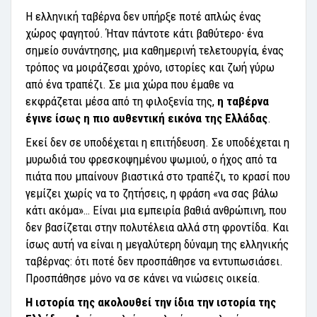
Η ελληνική ταβέρνα δεν υπήρξε ποτέ απλώς ένας
χώρος φαγητού. Ήταν πάντοτε κάτι βαθύτερο∙ ένα
σημείο συνάντησης, μια καθημερινή τελετουργία, ένας
τρόπος να μοιράζεσαι χρόνο, ιστορίες και ζωή γύρω
από ένα τραπέζι. Σε μια χώρα που έμαθε να
εκφράζεται μέσα από τη φιλοξενία της,
η ταβέρνα
έγινε ίσως η πιο αυθεντική εικόνα της Ελλάδας
.
Εκεί δεν σε υποδέχεται η επιτήδευση. Σε υποδέχεται η
μυρωδιά του φρεσκοψημένου ψωμιού, ο ήχος από τα
πιάτα που μπαίνουν βιαστικά στο τραπέζι, το κρασί που
γεμίζει χωρίς να το ζητήσεις, η φράση «να σας βάλω
κάτι ακόμα»… Είναι μια εμπειρία βαθιά ανθρώπινη, που
δεν βασίζεται στην πολυτέλεια αλλά στη φροντίδα. Και
ίσως αυτή να είναι η μεγαλύτερη δύναμη της ελληνικής
ταβέρνας: ότι ποτέ δεν προσπάθησε να εντυπωσιάσει.
Προσπάθησε μόνο να σε κάνει να νιώσεις οικεία.
Η ιστορία της ακολουθεί την ίδια την ιστορία της