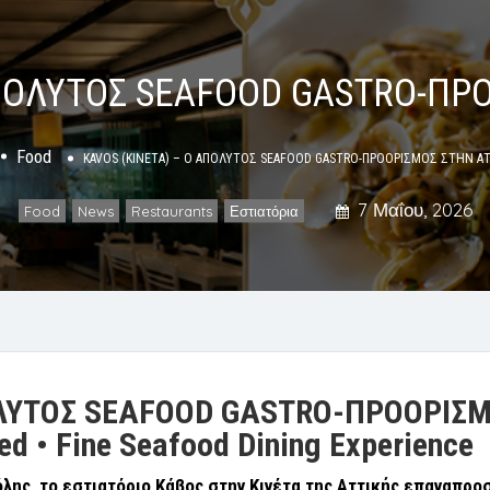
ΑΠΟΛΥΤΟΣ SEAFOOD GASTRO-ΠΡ
Food
KAVOS (KINETA) – Ο ΑΠΟΛΥΤΟΣ SEAFOOD GASTRO-ΠΡΟΟΡΙΣΜΟΣ ΣΤΗΝ Α
7 Μαΐου, 2026
Food
News
Restaurants
Εστιατόρια
,
,
,
ΥΤΟΣ
SEAFOOD GASTRO-ΠΡΟΟΡΙΣ
d • Fine Seafood Dining Experience
λης, το εστιατόριο Κάβος στην Κινέτα της Αττικής επαναπροσ