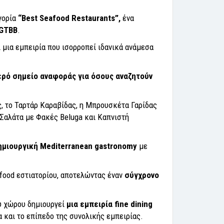
γορία
“
Best
Seafood
Restaurants
”,
ένα
GTBB
.
 μια εμπειρία που ισορροπεί ιδανικά ανάμεσα
ρό σημείο αναφοράς για όσους αναζητούν
ς, το Ταρτάρ Καραβίδας, η Μπρουσκέτα Γαρίδας
 Σαλάτα με Φακές Beluga και Καπνιστή
ημιουργική Mediterranean gastronomy
με
afood εστιατορίου, αποτελώντας έναν
σύγχρονο
ου χώρου δημιουργεί
μια εμπειρία fine dining
α και το επίπεδο της συνολικής εμπειρίας.