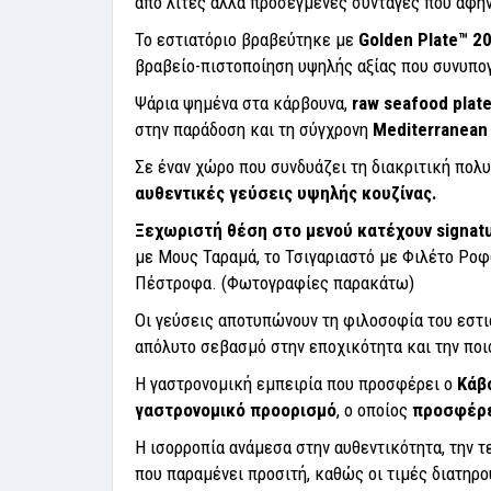
από λιτές αλλά προσεγμένες συνταγές που αφήν
Το εστιατόριο βραβεύτηκε με
Golden
Plate
™ 2
βραβείο-πιστοποίηση υψηλής αξίας που συνυπο
Ψάρια ψημένα στα κάρβουνα,
raw seafood plate
στην παράδοση και τη σύγχρονη
Mediterranean
Σε έναν χώρο που συνδυάζει τη διακριτική πολ
αυθεντικές γεύσεις υψηλής κουζίνας.
Ξεχωριστή θέση στο μενού κατέχουν signat
με Μους Ταραμά, το Τσιγαριαστό με Φιλέτο Ροφ
Πέστροφα. (Φωτογραφίες παρακάτω)
Οι γεύσεις αποτυπώνουν τη φιλοσοφία του εστι
απόλυτο σεβασμό στην εποχικότητα και την ποι
Η γαστρονομική εμπειρία που προσφέρει ο
Κάβο
γαστρονομικό προορισμό
, ο οποίος
προσφέρει
Η ισορροπία ανάμεσα στην αυθεντικότητα, την τ
που παραμένει προσιτή, καθώς οι τιμές διατηρο