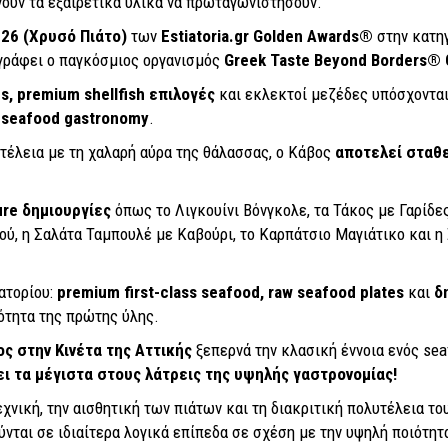
ουν τα εξαιρετικά υλικά να πρωταγωνιστήσουν.
026 (Χρυσό Πιάτο)
των
Estiatoria.
gr
Golden
Awards
®
στην κατη
γράφει ο παγκόσμιος οργανισμός
Greek
Taste
Beyond
Borders
®
s, premium shellfish επιλογές
και εκλεκτοί μεζέδες υπόσχονται
 seafood gastronomy
.
υτέλεια με τη χαλαρή αύρα της θάλασσας, ο Κάβος
αποτελεί σταθε
ure δημιουργίες
όπως το Λιγκουίνι Βόνγκολε, τα Τάκος με Γαρίδε
ού, η Σαλάτα Ταμπουλέ με Καβούρι, το Καρπάτσιο Μαγιάτικο και η
ατορίου:
premium first-class seafood, raw seafood plates
και
δ
ότητα της πρώτης ύλης.
ς στην Κινέτα της Αττικής
ξεπερνά την κλασική έννοια ενός se
 τα μέγιστα στους λάτρεις της υψηλής γαστρονομίας!
εχνική, την αισθητική των πιάτων και τη διακριτική πολυτέλεια τ
ύνται σε ιδιαίτερα λογικά επίπεδα σε σχέση με την υψηλή ποιότητ