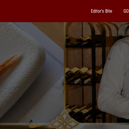
Editor’s Bite
GO