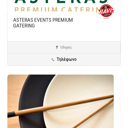
ASTERAS EVENTS PREMIUM
GATERING
Οδηγίες
Catering - Χώροι Δεξιώσεων
Λάρισα
Προορισμοί σε όλη την Ελλάδα
Τηλέφωνο