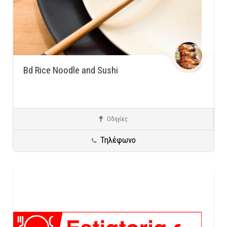
Bd Rice Noodle and Sushi
Οδηγίες
Γενικές κατηγορίες
Λάρισα
Προορισμοί σε όλη την Ελλάδα
Τηλέφωνο