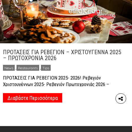
ΠΡΟΤΑΣΕΙΣ ΓΙΑ ΡΕΒΕΓΙΟΝ – ΧΡΙΣΤΟΥΓΕΝΝΑ 2025
– ΠΡΩΤΟΧΡΟΝΙΑ 2026
News
,
Restaurants
,
Tips
ΠΡΟΤΑΣΕΙΣ ΓΙΑ ΡΕΒΕΓΙΟΝ 2025- 2026! Ρεβεγιόν
Χριστουγέννων 2025- Ρεβεγιόν Πρωτοχρονιάς 2026 –
Estiatoria.gr Προτάσεις για ρεβεγιόν Χριστουγέννων
2023 και ρεβεγιόν Πρωτοχρονιάς 2024 στα εστιατόρια
Διαβάστε Περισσότερα
του Estiatoria.gr – Ιδέες για ρεβεγιόν παραμονής στα
καλύτερα εστιατόρια, ξενοδοχεία και αίθουσες
δεξιώσεων. Δείτε τις τιμές των εορταστικών μενού,
αυτά που προσφέρουν και το πρόγραμμά τους.
ΡΕΒΕΓΙΟΝ ΧΡΙΣΤΟΥΓΕΝΝΑ 2025 & […]