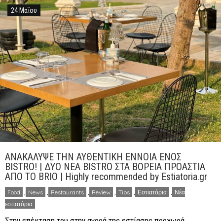
24 Μαΐου
ΑΝΑΚΑΛΥΨΕ ΤΗΝ ΑΥΘΕΝΤΙΚΗ ΕΝΝΟΙΑ ΕΝΟΣ
BISTRO! | ΔΥΟ ΝΕΑ BISTRO ΣΤΑ ΒΟΡΕΙΑ ΠΡΟΑΣΤΙΑ
ΑΠΟ ΤΟ BRIO | Highly recommended by Estiatoria.gr
Food
,
News
,
Restaurants
,
Review
,
Tips
,
Εστιατόρια
,
Νέα
εστιατόρια
Στην επέκταση του στην αγορά της εστίασης προχωρά