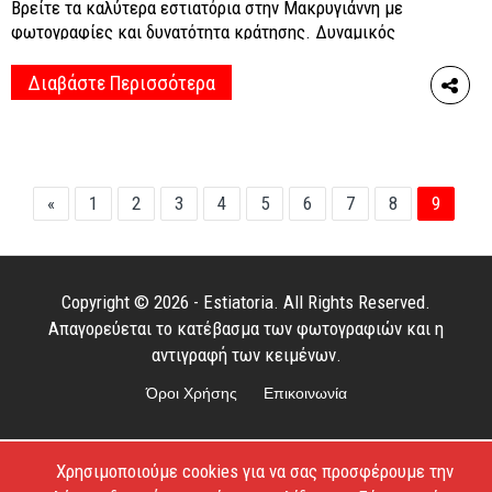
Βρείτε τα καλύτερα εστιατόρια στην Μακρυγιάννη με
φωτογραφίες και δυνατότητα κράτησης. Δυναμικός
χάρτης με πλοήγηση, τιμές, τηλέφωνο, μενού, κριτικές
και πλούσια αφιερώματα για ό,τι συμβαίνει στα
Διαβάστε Περισσότερα
εστιατόρια, στα μεζεδοπωλεία και στις ταβέρνες στην
περιοχή Μακρυγιάννη.
«
1
2
3
4
5
6
7
8
9
Copyright © 2026 - Estiatoria. All Rights Reserved.
Απαγορεύεται το κατέβασμα των φωτογραφιών και η
αντιγραφή των κειμένων.
Όροι Χρήσης
Επικοινωνία
Χρησιμοποιούμε cookies για να σας προσφέρουμε την