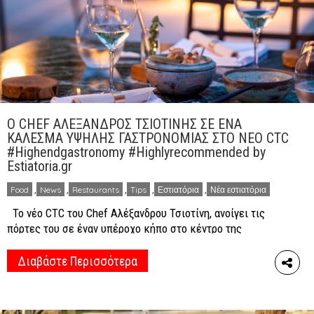
O CHEF ΑΛΕΞΑΝΔΡΟΣ ΤΣΙΟΤΙΝΗΣ ΣΕ ΕΝΑ
ΚΑΛΕΣΜΑ ΥΨΗΛΗΣ ΓΑΣΤΡΟΝΟΜΙΑΣ ΣΤΟ ΝΕΟ CTC
#Highendgastronomy #Highlyrecommended by
Estiatoria.gr
Food
,
News
,
Restaurants
,
Tips
,
Εστιατόρια
,
Νέα εστιατόρια
Το νέο CTC του Chef Αλέξανδρου Τσιοτίνη, ανοίγει τις
πόρτες του σε έναν υπέροχο κήπο στο κέντρο της
Αθήνας Αθήνα, 14 Μαΐου 2021 – Το 2015, ήταν μια
σημαντική χρονιά για την Αθηναϊκή γαστρονομία καθώς
Διαβάστε Περισσότερα
υποδέχθηκε το CTC, το «πρώτο παιδί» του νέου
ταλαντούχου Chef Αλέξανδρου Τσιοτίνη. Το όνομα του
εστιατορίου με τη ξεκάθαρη […]