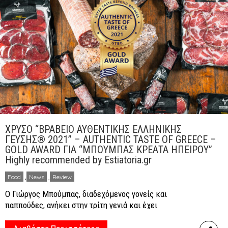
ΧΡΥΣΟ “ΒΡΑΒΕΙΟ ΑΥΘΕΝΤΙΚΗΣ ΕΛΛΗΝΙΚΗΣ
ΓΕΥΣΗΣ® 2021” – AUTHENTIC TASTE OF GREECE –
GOLD AWARD ΓΙΑ “ΜΠΟΥΜΠΑΣ ΚΡΕΑΤΑ ΗΠΕΙΡΟΥ”
Highly recommended by Estiatoria.gr
Food
,
News
,
Review
Ο Γιώργος Μπούμπας, διαδεχόμενος γονείς και
παππούδες, ανήκει στην τρίτη γενιά και έχει
δημιουργήσει ένα σύγχρονο κρεοπωλείο στα Μελίσσια
Αττικής, με ποιοτικά κρέατα από τις ιδιόκτητες