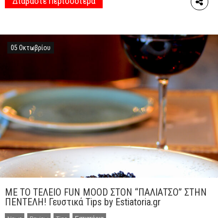
Διαβάστε Περισσότερα
φάρμες του στο Πωγώνι της Ηπείρου. Γνώστης του
γνήσιου εκλεκτού κρέατος και με πολύ καλά
εκπαιδευμένη ομάδα, προμηθεύει τους καταναλωτές με
γνήσιο ελληνικό κρέας άριστης ποιότητας και με
05 Οκτωβρίου
παρασκευές […]
ΜΕ ΤΟ ΤΕΛΕΙΟ FUN MOOD ΣΤΟΝ “ΠΑΛΙΑΤΣΟ” ΣΤΗΝ
ΠΕΝΤΕΛΗ! Γευστικά Tips by Estiatoria.gr