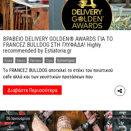
ΒΡΑΒΕΙΟ DELIVERY GOLDEN® AWARDS ΓΙΑ ΤΟ
FRANCEZ BULLDOG ΣΤΗ ΓΛΥΦΑΔΑ! Highly
recommended by Estiatoria.gr
Food
,
News
,
Review
,
Tips
,
Εστιατόρια
Τo FRANCEZ BULLDOG αποτελεί το στέκι του ποιοτικού
cafe αλλά και των γευστικών προτάσεων που
συνοδεύουν κάθε στιγμή της ημέρας σας στο
πολυσύχναστο κέντρο της Γλυφάδας! Ροφήματα και
Διαβάστε Περισσότερα
ποικιλίες cafe ανώτερης ποιότητας όπως και
smoothies αλλά και χυμοί κάνουν τη διαφορά στο
FRANCEZ BULLDOG. Δεν είναι άλλωστε τυχαίο το
γεγονός ότι η ποιότητα και η […]
06 Ιανουαρίου