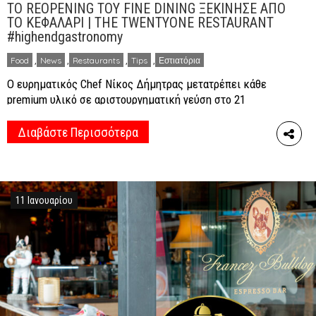
ΤΟ REOPENING ΤΟΥ FINE DINING ΞΕΚΙΝΗΣΕ ΑΠΟ
ΤΟ ΚΕΦΑΛΑΡΙ | THE TWENTYONE RESTAURANT
#highendgastronomy
Food
,
News
,
Restaurants
,
Tips
,
Εστιατόρια
Ο ευρηματικός Chef Νίκος Δήμητρας μετατρέπει κάθε
premium υλικό σε αριστουργηματική γεύση στο 21
Restaurant, στον πανέμορφο κήπο του Κεφαλαρίου… όλα
είναι μοναδικά και με νέο αέρα! Η γευστική σας παλέτα
Διαβάστε Περισσότερα
κερδίζει νέες εμπειρίες από την fusion φιλοσοφία
μεταξύ Γαλλίας, Ασίας και Μεσογείου. Γνωρίζοντας τα
φαντασμαγορικά δείπνα του 21 restaurant, κάπου εκεί
βρίσκεται και ένα […]
11 Ιανουαρίου