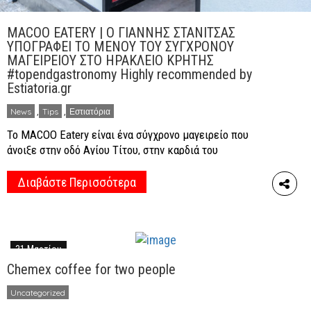
MACOO EATERY | Ο ΓΙΑΝΝΗΣ ΣΤΑΝΙΤΣΑΣ
ΥΠΟΓΡΑΦΕΙ ΤΟ ΜΕΝΟΥ ΤΟΥ ΣΥΓΧΡΟΝΟΥ
ΜΑΓΕΙΡΕΙΟΥ ΣΤΟ ΗΡΑΚΛΕΙΟ ΚΡΗΤΗΣ
#topendgastronomy Highly recommended by
Estiatoria.gr
News
,
Tips
,
Εστιατόρια
Το MACOO Eatery είναι ένα σύγχρονο μαγειρείο που
άνοιξε στην οδό Αγίου Τίτου, στην καρδιά του
Ηρακλείου και ήρθε για να αλλάξει τα δεδομένα στις
καθημερινές μας διατροφικές συνήθειες και να
Διαβάστε Περισσότερα
επαναπροσδιορίσει τη σχέση μας με το μαγειρευτό
φαγητό και το μεσημεριανό μας γεύμα. Το μενού που
έχει σχεδιάσει ο βραβευμένος Executive Chef Γιάννης
Στανίτσας […]
31 Μαρτίου
Chemex coffee for two people
Uncategorized