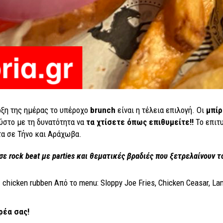
ρξη της ημέρας το υπέροχο
brunch
είναι η τέλεια επιλογή. Οι
μπίρ
ύστο με τη δυνατότητα να
τα χτίσετε όπως επιθυμείτε!!
Το επιτ
α σε Τήνο και Αράχωβα.
σε rock beat με parties και θεματικές βραδιές που ξετρελαίνουν τ
chicken rubben Από το menu: Sloppy Joe Fries, Chicken Ceasar, Lamb
ρέα σας!