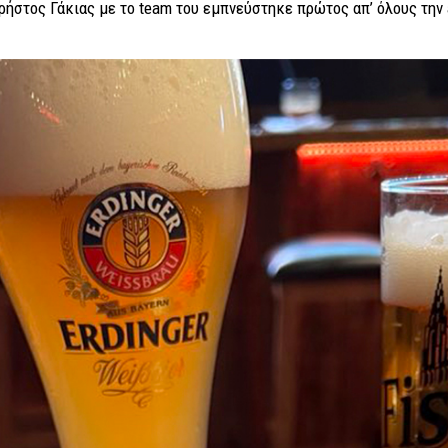
ήστος Γάκιας με το team του εμπνεύστηκε πρώτος απ’ όλους την al