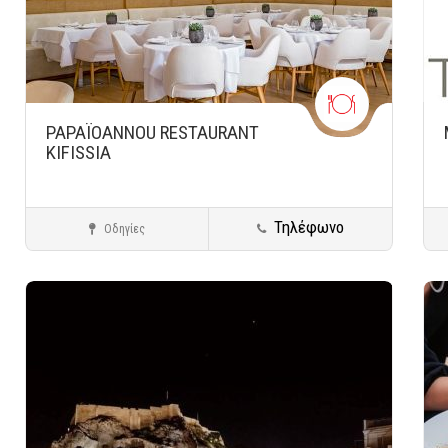
PAPAΪOANNOU RESTAURANT
KIFISSIA
Τηλέφωνο
Οδηγίες
Κηφισιά
Ψάρι - Θαλασσινά
Αποθήκευση
Αποθ