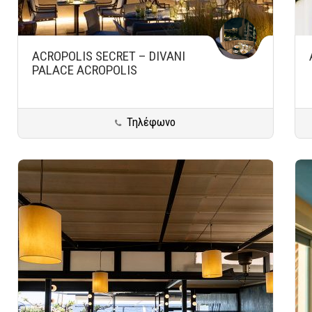
ACROPOLIS SECRET – DIVANI
PALACE ACROPOLIS
Τηλέφωνο
Αθήνα
Ακρόπολη
All Day Bar Restaurants
Αποθήκευση
Αποθ