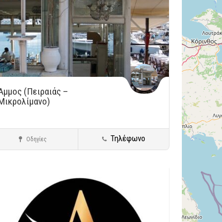
Άμμος (Πειραιάς –
Μικρολίμανο)
Τηλέφωνο
Οδηγίες
Πειραιάς - Μικρολίμανο
Μεζεδοπωλεία
ήκευση