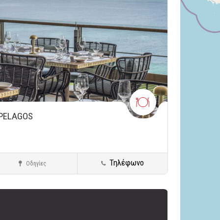
PELAGOS
Τηλέφωνο
Οδηγίες
Βουλιαγμένη
Ψάρι - Θαλασσινά
ήκευση