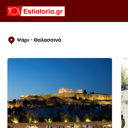
Ψάρι - Θαλασσινά