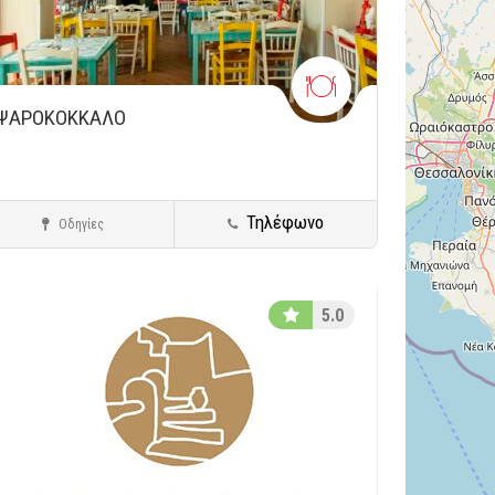
ΨΑΡΟΚΟΚΚΑΛΟ
Τηλέφωνο
Οδηγίες
Μελίσσια
Μεζεδοπωλεία
5.0
ήκευση