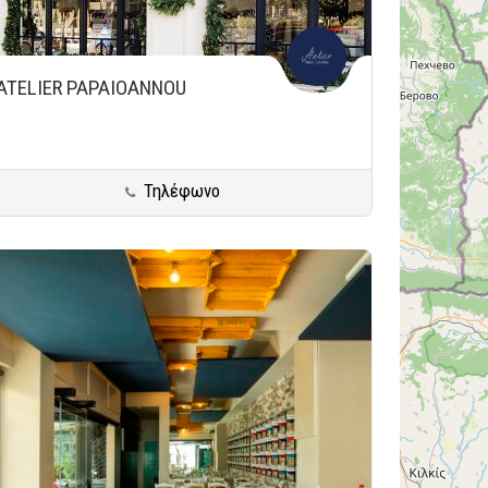
ATELIER PAPAIOANNOU
Τηλέφωνο
Νέο Ψυχικό
Μεσογειακή Κουζίνα - Σύγχρονη
ήκευση