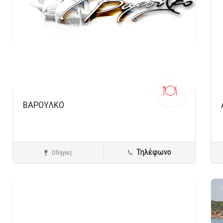
ΒΑΡΟΥΛΚΟ
Τηλέφωνο
Οδηγίες
Πειραιάς - Μικρολίμανο
Ψάρι - Θαλασσινά
Αποθήκευση
Αποθ