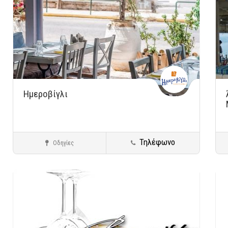
Ημεροβίγλι
Τηλέφωνο
Οδηγίες
Πειραιάς - Μικρολίμανο
Μεζεδοπωλεία
Αποθήκευση
Αποθ