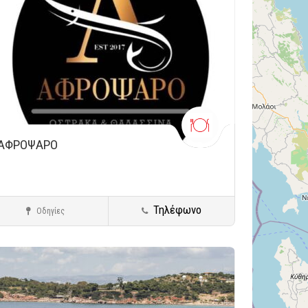
ΑΦΡΟΨΑΡΟ
Τηλέφωνο
Οδηγίες
Νέο Ηράκλειο
Ειδικές Κατηγορίες
ήκευση