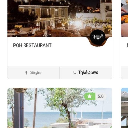
ΡΟΗ RESTAURANT
Τηλέφωνο
Οδηγίες
Αθήνα
Ακρόπολη
Πλάκα
All Day Bar Restaurants
5.0
Αποθήκευση
Αποθ