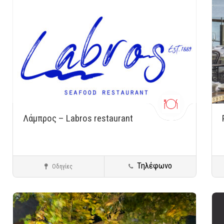
Λάμπρος – Labros restaurant
Τηλέφωνο
Οδηγίες
Βουλιαγμένη
Ψάρι - Θαλασσινά
Αποθήκευση
Αποθ