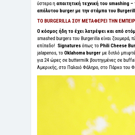
ύστερα η
απαιτητική τεχνική του smashing – 
απόλυτου burger με την στάμπα του Burgeril
ΤΟ
BURGERILLA ΣΟΥ ΜΕΤΑΦΕΡΕΙ ΤΗΝ ΕΜΠΕΙ
Ο κόσμος ήδη το έχει λατρέψει και από στό
smashed burgers του Burgerilla είναι ζουμερά, π
επίπεδο!
Signatures
όπως το
Phili Cheese Bu
jalapenos, το
Oklahoma burger
με διπλό μπιφτέ
για 24 ώρες σε buttermilk βουτηγμένες σε buff
Αμερικής, στο Παλαιό Φάληρο, στο Πάρκο του Φ