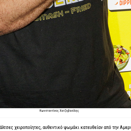
Κωνσταντίνος Χατζηβασίλης
λτσες χειροποίητες, αυθεντικό ψωμάκι κατευθείαν από την Αμερι