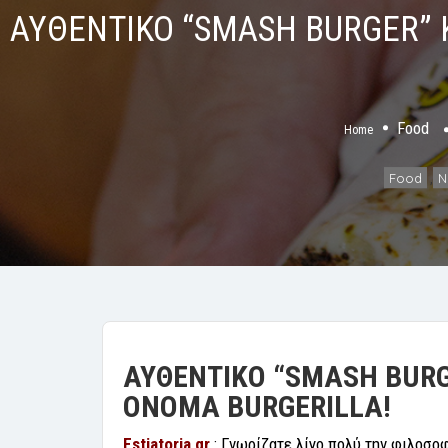
ΑΥΘΕΝΤΙΚΟ “SMASH BURGER” 
Food
Home
Food
N
,
ΑΥΘΕΝΤΙΚΟ “
SMASH
BURG
ΟΝΟΜΑ
BURGERILLA!
Estiatoria gr
: Γνωρίζατε λίγο πολύ την φιλοσο