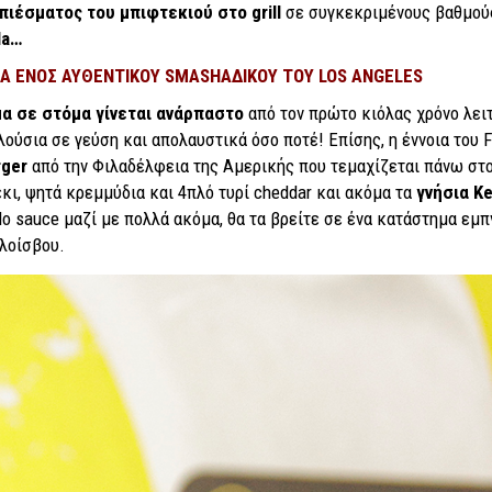
πιέσματος του μπιφτεκιού στο grill
σε συγκεκριμένους βαθμούς 
la…
ΡΑ ΕΝΟΣ ΑΥΘΕΝΤΙΚΟΥ
SMASHΑΔΙΚΟΥ ΤΟΥ
LOS
ANGELES
μα σε στόμα γίνεται ανάρπαστο
από τον πρώτο κιόλας χρόνο λειτ
λούσια σε γεύση και απολαυστικά όσο ποτέ! Επίσης, η έννοια του Fr
rger
από την Φιλαδέλφεια της Αμερικής που τεμαχίζεται πάνω στο 
κι, ψητά κρεμμύδια και 4πλό τυρί cheddar και ακόμα τα
γνήσια Ke
alo sauce μαζί με πολλά ακόμα, θα τα βρείτε σε ένα κατάστημα ε
λοίσβου.