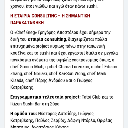
χρόνου, έτσι νιώθω και εγώ όταν κάνω sushi.
Η ΕΤΑΙΡΙΑ
CONSULTING – Η ΣΗΜΑΝΤΙΚΗ
ΠΑΡΑΚΑΤΑΘΗΚΗ
Ο «Chef Greg» Γρηγόρης Αποστόλου έχει σήμερα την
δική του
εταιρία consulting
, διαχειρίζεται πολλά
επιτυχημένα project κυρίως πάνω στην ιαπωνική
κουζίνα και το sushi και έχει εργαστεί δίπλα σε μεγάλα
παγκόσμια ονόματα της υψηλής γαστρονομίας όπως, ο
chef Sumon Miah, η chef Chiara Lorenzon, ο chef Edison
Zhang, chef Noriaki, chef Kai-Sun Wong, chef Mark
Kisada, chef Πάρης Ανδρέου και ο Γιώργος
Κατριβέσης.
Επιγραμματικά τελευταία project:
Tatoi Club και το
Ikizen Sushi Bar στη Σύρο
Η ομάδα του:
Νέστορας Αυτσίδης, Γιώργος
Κατριβέσης, Παύλος Ζερβός, Δάφνη Ντάρλα, Ορφέας
Μπάτσιος, Αναστάσιος Κόντης.