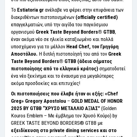
Το
Estiatoria gr
ανέλαβε να φέρει στην επιφάνεια των
διακριθέντων πιστοποιημένων
(officially certified)
επαγγελματιών, υπό την αιγίδα του παγκόσμιου
οργανισμού
Greek Taste Beyond Borders® GTBB
,
έναν ακόμα νέο σε ηλικία καταξιωμένο και πολλά
υποσχόμενο για το μέλλον
Head Chef, τον Γρηγόρη
Αποστόλου.
Η διπλή πιστοποίησή του από τον
Greek
Taste Beyond Borders® GTBB (άδεια σήματος
πιστοποίησης από το ελληνικό κράτος)
σηματοδοτεί
ένα νέο ξεκίνημα και το έναυσμα για μεγαλύτερες
ακόμα προσδοκίες και επιτυχίες!
Οι πιστοποιήσεις που έλαβε ήταν οι εξής:
«Chef
Greg» Gregory Apostolou
–
GOLD MEDAL OF HONOR
2025 BY GTBB “ΧΡΥΣΟ ΜΕΤΑΛΛΙΟ ΑΞΙΑΣ”
(Golden
Kouros Emblem – Με έμβλημα τον Χρυσό Κούρο) by
GREEK TASTE BEYOND BORDERS® GTBB με
εξειδίκευση στο private dining services και στο