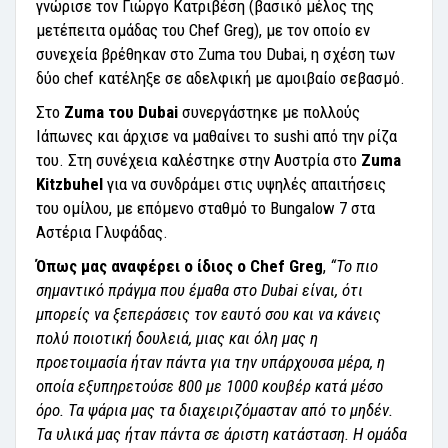
γνώρισε τον Γιώργο Κατριβέση (βασικό μέλος της
μετέπειτα ομάδας του Chef Greg), με τον οποίο εν
συνεχεία βρέθηκαν στο Zuma του Dubai, η σχέση των
δύο chef κατέληξε σε αδελφική με αμοιβαίο σεβασμό.
Στο
Zuma του Dubai
συνεργάστηκε με πολλούς
Ιάπωνες και άρχισε να μαθαίνει το sushi από την ρίζα
του. Στη συνέχεια καλέστηκε στην Αυστρία στο
Zuma
Kitzbuhel
για να συνδράμει στις υψηλές απαιτήσεις
του ομίλου, με επόμενο σταθμό το Bungalow 7 στα
Αστέρια Γλυφάδας.
Όπως μας αναφέρει ο ίδιος ο
Chef
Greg
,
“Το πιο
σημαντικό πράγμα που έμαθα στο Dubai είναι, ότι
μπορείς να ξεπεράσεις τον εαυτό σου και να κάνεις
πολύ ποιοτική δουλειά, μιας και όλη μας η
προετοιμασία ήταν πάντα για την υπάρχουσα μέρα, η
οποία εξυπηρετούσε 800 με 1000 κουβέρ κατά μέσο
όρο. Τα ψάρια μας τα διαχειριζόμασταν από το μηδέν.
Τα υλικά μας ήταν πάντα σε άριστη κατάσταση. Η ομάδα