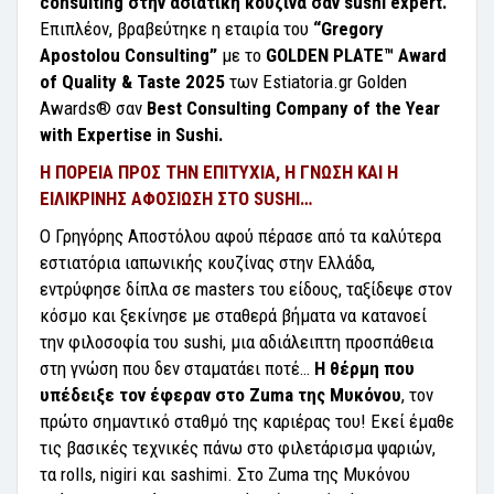
consulting στην ασιατική κουζίνα σαν sushi expert.
Επιπλέον, βραβεύτηκε η εταιρία του
“Gregory
Apostolou Consulting”
με το
GOLDEN PLATE™ Award
of Quality & Taste 2025
των Estiatoria.gr Golden
Awards® σαν
Best Consulting Company of the Year
with Expertise in Sushi.
Η ΠΟΡΕΙΑ ΠΡΟΣ ΤΗΝ ΕΠΙΤΥΧΙΑ, Η ΓΝΩΣΗ ΚΑΙ Η
ΕΙΛΙΚΡΙΝΗΣ ΑΦΟΣΙΩΣΗ ΣΤΟ
SUSHI…
Ο Γρηγόρης Αποστόλου αφού πέρασε από τα καλύτερα
εστιατόρια ιαπωνικής κουζίνας στην Ελλάδα,
εντρύφησε δίπλα σε masters του είδους, ταξίδεψε στον
κόσμο και ξεκίνησε με σταθερά βήματα να κατανοεί
την φιλοσοφία του sushi, μια αδιάλειπτη προσπάθεια
στη γνώση που δεν σταματάει ποτέ…
Η θέρμη που
υπέδειξε τον έφεραν στο Zuma της Μυκόνου
, τον
πρώτο σημαντικό σταθμό της καριέρας του! Εκεί έμαθε
τις βασικές τεχνικές πάνω στο φιλετάρισμα ψαριών,
τα rolls, nigiri και sashimi. Στο Zuma της Μυκόνου