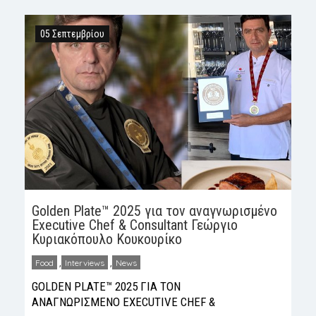
Greek Taste Beyond Borders® (GTBB)
Ναύπλιο, [11-11-2025] – Το εστιατόριο
05 Σεπτεμβρίου
«Πηδάλιο», με την υπογραφή του
gastronomist Νικόλαου Κουτσουδάκη,
αποτελεί σήμερα έναν από […]
Golden Plate™ 2025 για τον αναγνωρισμένο
Executive Chef & Consultant Γεώργιο
Κυριακόπουλο Κουκουρίκο
Food
,
Interviews
,
News
GOLDEN PLATE™ 2025 ΓΙΑ ΤΟΝ
ΑΝΑΓΝΩΡΙΣΜΕΝΟ EXECUTIVE CHEF &