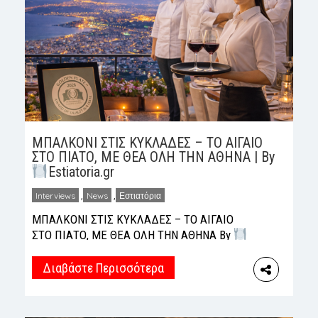
ΜΠΑΛΚΟΝΙ ΣΤΙΣ ΚΥΚΛΑΔΕΣ – ΤΟ ΑΙΓΑΙΟ
ΣΤΟ ΠΙΑΤΟ, ΜΕ ΘΕΑ ΟΛΗ ΤΗΝ ΑΘΗΝΑ | By
Estiatoria.gr
Interviews
,
News
,
Εστιατόρια
ΜΠΑΛΚΟΝΙ ΣΤΙΣ ΚΥΚΛΑΔΕΣ – ΤΟ ΑΙΓΑΙΟ
ΣΤΟ ΠΙΑΤΟ, ΜΕ ΘΕΑ ΟΛΗ ΤΗΝ ΑΘΗΝΑ By
Estiatoria.gr Σε ένα από τα πιο προνομιακά
σημεία της Αθήνας, το εστιατόριο
Διαβάστε Περισσότερα
ΜΠΑΛΚΟΝΙ ΣΤΙΣ ΚΥΚΛΑΔΕΣ, στον Καρέα,
στους πρόποδες του Υμηττού, προσφέρει μια
ολοκληρωμένη γαστρονομική εμπειρία που