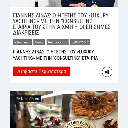
ΓΙΑΝΝΗΣ ΛΙΝΑΣ: Ο ΗΓΕΤΗΣ ΤΟΥ «LUXURY
YACHTING» ΜΕ ΤΗΝ “CONSULTING”
ΕΤΑΙΡΙΑ ΤΟΥ ΣΤΗΝ ΑΙΧΜΗ – ΟΙ ΕΠΙΣΗΜΕΣ
ΔΙΑΚΡΙΣΕΙΣ
Interviews
,
News
,
Restaurants
,
Εστιατόρια
ΓΙΑΝΝΗΣ ΛΙΝΑΣ: Ο ΗΓΕΤΗΣ ΤΟΥ «LUXURY
YACHTING» ΜΕ ΤΗΝ “CONSULTING” ΕΤΑΙΡΙΑ
ΤΟΥ ΣΤΗΝ ΑΙΧΜΗ – ΟΙ ΕΠΙΣΗΜΕΣ
ΔΙΑΚΡΙΣΕΙΣ Θέτει Νέα Πρότυπα στο Luxury
Διαβάστε Περισσότερα
Yachting και Βραβεύεται με Golden Plate™
2026 ως Κορυφαία Εταιρία Consulting της
Χρονιάς Ο Chef Γιάννης Λίνας, με τη μοναδική
του τεχνική και την αδιαμφισβήτητη
25 Νοεμβρίου
εξειδίκευση στον τομέα του luxury yachting,
είναι […]