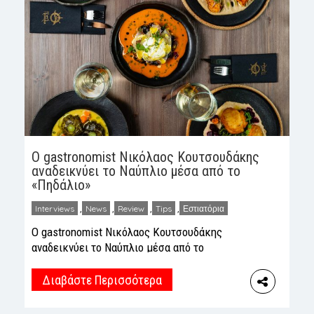
Ο gastronomist Νικόλαος Κουτσουδάκης
αναδεικνύει το Ναύπλιο μέσα από το
«Πηδάλιο»
Interviews
,
News
,
Review
,
Tips
,
Εστιατόρια
Ο gastronomist Νικόλαος Κουτσουδάκης
αναδεικνύει το Ναύπλιο μέσα από το
«Πηδάλιο» – Μια πρότυπη εμπειρία βιώσιμης
ελληνικής γαστρονομίας – Αποκτά για το
Διαβάστε Περισσότερα
«Πηδάλιο» τον επίσημο τίτλο «Πρεσβευτής
της Ελληνικής Κουζίνας® 2026» από τον