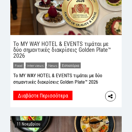
Το MY WAY HOTEL & EVENTS τιμάται με
δύο σημαντικές διακρίσεις Golden Plate™
2026
Food
,
Interviews
,
News
,
Εστιατόρια
Το MY WAY HOTEL & EVENTS τιμάται με δύο
σημαντικές διακρίσεις Golden Plate™ 2026
“Best Catering & Event Planner of the Year
2026” & “Best Hotel Restaurants” Με
Διαβάστε Περισσότερα
ιδιαίτερη τιμή και υπερηφάνεια, το MY WAY
HOTEL & EVENTS στην Πάτρα ανακοινώνει τη
βράβευσή του με δύο Golden Plate™ 2026,
επιβεβαιώνοντας για ακόμη μία φορά την […]
11 Νοεμβρίου