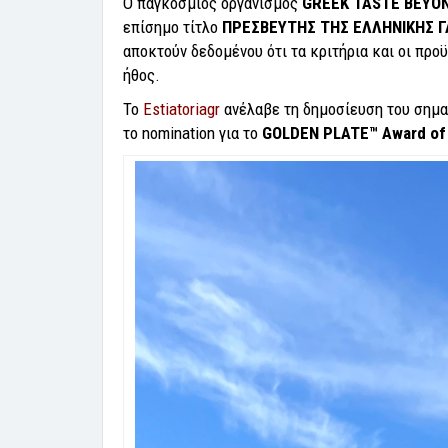
Ο παγκόσμιος οργανισμός
GREEK
TASTE
BEYO
επίσημο τίτλο
ΠΡΕΣΒΕΥΤΗΣ ΤΗΣ ΕΛΛΗΝΙΚΗΣ 
αποκτούν δεδομένου ότι τα κριτήρια και οι προ
ήθος.
Το
Estiatoriagr
ανέλαβε τη δημοσίευση του σημαν
το nomination για το
GOLDEN
PLATE™
Award
o