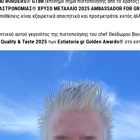
ND
BORDERS
®
GTBB
(επίσημο σήμα πιστοποίησης από το κράτος)
ΓΑΣΤΡΟΝΟΜΙΑΣ
® ΧΡΥΣΟ ΜΕΤΑΛΛΙΟ 2025
AMBASSADOR
FOR
GR
ϋποθέσεις είναι εξαιρετικά απαιτητικά και προσμετράται εκτός άλ
τικού αυτού γεγονότος της πιστοποίησης του chef Θεόδωρου Βουκ
f
Quality &
Taste 2025
των
Estiatoria
gr
Golden
Awards®
στο εσ