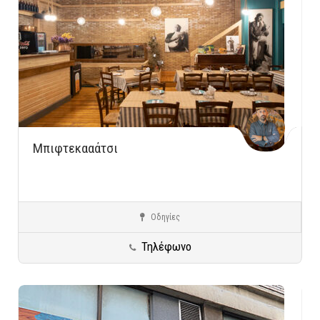
Μπιφτεκααάτσι
Οδηγίες
Χολαργός
Ειδικές Κατηγορίες
Τηλέφωνο