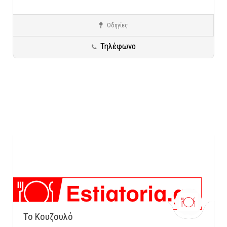
Οδηγίες
Καισαριανή
Κρητική Κουζίνα
Τηλέφωνο
Το Κουζουλό