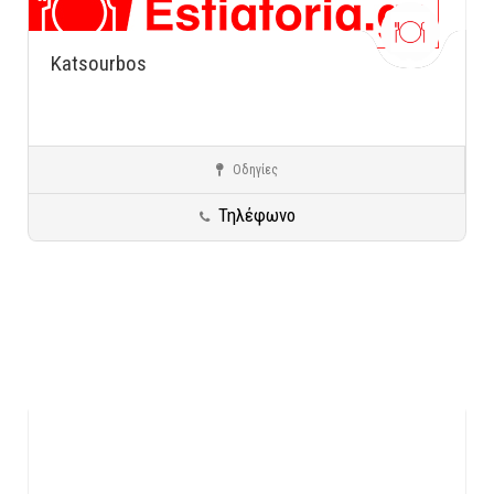
Κatsourbos
Οδηγίες
Παγκράτι - Βύρωνας
Κρητική Κουζίνα
Τηλέφωνο