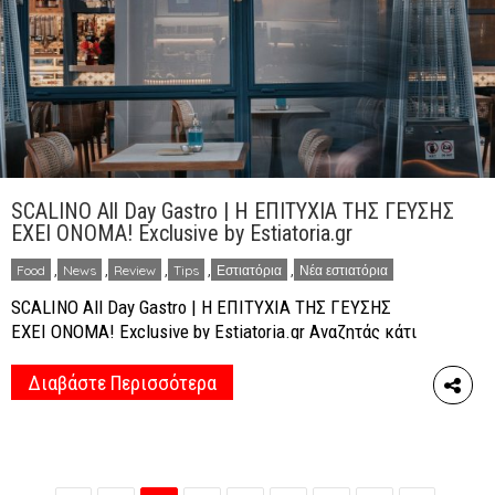
SCALINO All Day Gastro | Η ΕΠΙΤΥΧΙΑ ΤΗΣ ΓΕΥΣΗΣ
ΕΧΕΙ ONOMA! Exclusive by Estiatoria.gr
Food
,
News
,
Review
,
Tips
,
Εστιατόρια
,
Νέα εστιατόρια
SCALINO All Day Gastro | Η ΕΠΙΤΥΧΙΑ ΤΗΣ ΓΕΥΣΗΣ
ΕΧΕΙ ONOMA! Exclusive by Estiatoria.gr Αναζητάς κάτι
φρέσκο, ευχάριστο και χορταστικό που να είναι συνάμα
υγιεινό και να ενεργοποιεί τα κέντρα ευχαρίστησης του
Διαβάστε Περισσότερα
εγκεφάλου; Το SCALINO All Day Gastro έχει τη λύση για
σένα προσφέροντας μοναδικές προτάσεις gourmet για
όλη την ημέρα! Το project της χρονιάς […]