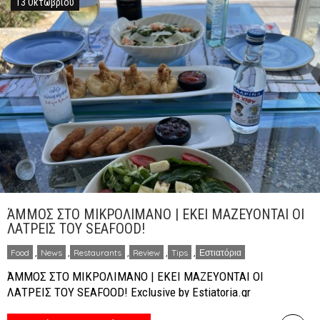
13 Οκτωβρίου
ΆΜΜΟΣ ΣΤΟ ΜΙΚΡΟΛΙΜΑΝΟ | ΕΚΕΙ ΜΑΖΕΥΟΝΤΑΙ ΟΙ
ΛΑΤΡΕΙΣ ΤΟΥ SEAFOOD!
Food
,
News
,
Restaurants
,
Review
,
Tips
,
Εστιατόρια
ΆΜΜΟΣ ΣΤΟ ΜΙΚΡΟΛΙΜΑΝΟ | ΕΚΕΙ ΜΑΖΕΥΟΝΤΑΙ ΟΙ
ΛΑΤΡΕΙΣ ΤΟΥ SEAFOOD! Exclusive by Estiatoria.gr
Άμμος Πειραιάς – Μικρολίμανο. Στο πιό γραφικό