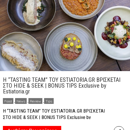
γαστρονομίας. […]
Η “TASTING TEAM” ΤΟΥ ESTIATORIA.GR ΒΡΙΣΚΕΤΑΙ
ΣΤΟ HIDE & SEEK | BONUS TIPS Exclusive by
Estiatoria.gr
Food
,
News
,
Review
,
Tips
Η “TASTING TEAM” ΤΟΥ ESTIATORIA.GR ΒΡΙΣΚΕΤΑΙ
ΣΤΟ HIDE & SEEK | BONUS TIPS Exclusive by
Estiatoria.gr Ένα trendy concept που κατοχυρώνεται
στην ταλαντούχα & δραστήρια Έφη Κωστάκη και στον