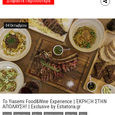
Διαβάστε Περισσότερα
οξυδερκή & πρωτοπόρο Σπύρο Κερκύρα που κατάφεραν
να μετουσιώσουν εμπειρίες και γνώσεις σε έναν
γαστρονομικό χώρο αποδεδειγμένα κορυφαίο και
ξεχωριστό, χαρίζοντας σε αυτόν το όνομα HIDE […]
04 Οκτωβρίου
To Yiasemi Food&Wine Experience | ΈΚΡΗΞΗ ΣΤΗΝ
ΑΠΟΛΑΥΣΗ! | Exclusive by Estiatoria.gr
Food
,
Interviews
,
News
,
Restaurants
,
Review
,
Tips